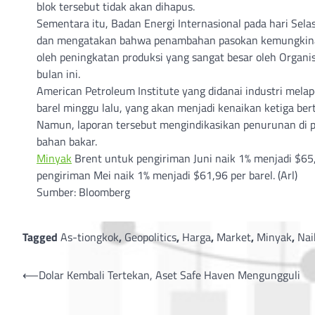
blok tersebut tidak akan dihapus.
Sementara itu, Badan Energi Internasional pada hari Se
dan mengatakan bahwa penambahan pasokan kemungkinan 
oleh peningkatan produksi yang sangat besar oleh Organ
bulan ini.
American Petroleum Institute yang didanai industri mela
barel minggu lalu, yang akan menjadi kenaikan ketiga bert
Namun, laporan tersebut mengindikasikan penurunan di
bahan bakar.
Minyak
Brent untuk pengiriman Juni naik 1% menjadi $65,
pengiriman Mei naik 1% menjadi $61,96 per barel. (Arl)
Sumber: Bloomberg
Tagged
As-tiongkok
,
Geopolitics
,
Harga
,
Market
,
Minyak
,
Nai
Post
⟵
Dolar Kembali Tertekan, Aset Safe Haven Mengungguli
navigation