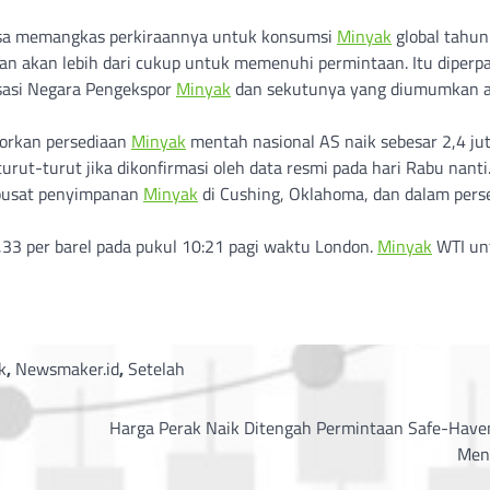
lasa memangkas perkiraannya untuk konsumsi
Minyak
global tahun 
akan lebih dari cukup untuk memenuhi permintaan. Itu diperp
isasi Negara Pengekspor
Minyak
dan sekutunya yang diumumkan 
porkan persediaan
Minyak
mentah nasional AS naik sebesar 2,4 ju
urut-turut jika dikonfirmasi oleh data resmi pada hari Rabu nanti
 pusat penyimpanan
Minyak
di Cushing, Oklahoma, dan dalam pers
33 per barel pada pukul 10:21 pagi waktu London.
Minyak
WTI un
k
,
Newsmaker.id
,
Setelah
Harga Perak Naik Ditengah Permintaan Safe-Have
Men