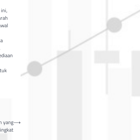
ini,
arah
awal
ta
.
ediaan
tuk
n yang
⟶
ingkat