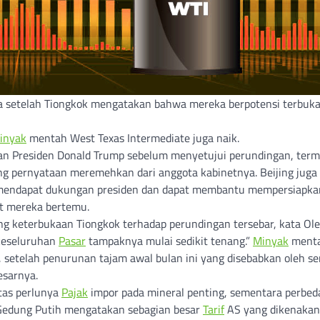
setelah Tiongkok mengatakan bahwa mereka berpotensi terbuka
inyak
mentah West Texas Intermediate juga naik.
han Presiden Donald Trump sebelum menyetujui perundingan, ter
 pernyataan meremehkan dari anggota kabinetnya. Beijing juga 
 mendapat dukungan presiden dan dapat membantu mempersiapka
at mereka bertemu.
tang keterbukaan Tiongkok terhadap perundingan tersebar, kata Ole
 keseluruhan
Pasar
tampaknya mulai sedikit tenang.”
Minyak
ment
, setelah penurunan tajam awal bulan ini yang disebabkan oleh s
esarnya.
tas perlunya
Pajak
impor pada mineral penting, sementara perbed
 Gedung Putih mengatakan sebagian besar
Tarif
AS yang dikenakan