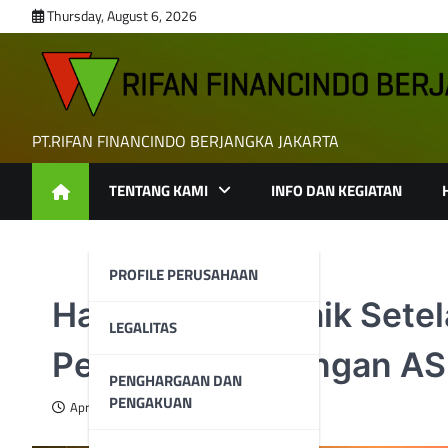
Skip
Thursday, August 6, 2026
to
content
PT.RIFAN FINANCINDO BERJANGKA JAKARTA
TENTANG KAMI
INFO DAN KEGIATAN
PROFILE PERUSAHAAN
Harga Minyak Naik Setel
LEGALITAS
Perundingan dengan AS
PENGHARGAAN DAN
PENGAKUAN
April 16, 2025