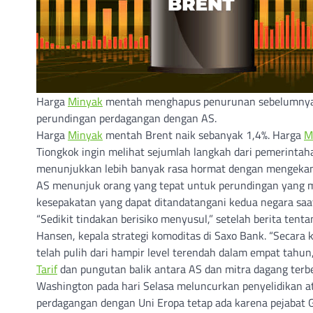
Harga
Minyak
mentah menghapus penurunan sebelumnya 
perundingan perdagangan dengan AS.
Harga
Minyak
mentah Brent naik sebanyak 1,4%. Harga
M
Tiongkok ingin melihat sejumlah langkah dari pemerinta
menunjukkan lebih banyak rasa hormat dengan mengekang
AS menunjuk orang yang tepat untuk perundingan yang
kesepakatan yang dapat ditandatangani kedua negara sa
“Sedikit tindakan berisiko menyusul,” setelah berita ten
Hansen, kepala strategi komoditas di Saxo Bank. “Secara
telah pulih dari hampir level terendah dalam empat tahun
Tarif
dan pungutan balik antara AS dan mitra dagang terb
Washington pada hari Selasa meluncurkan penyelidikan a
perdagangan dengan Uni Eropa tetap ada karena pejabat