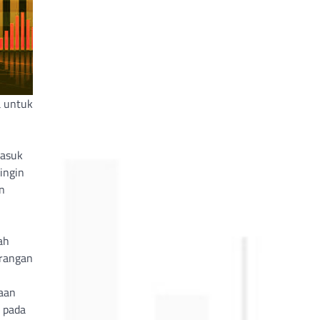
 untuk
masuk
ingin
n
ah
erangan
aan
 pada