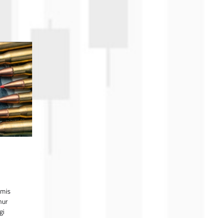
amis
mur
gi