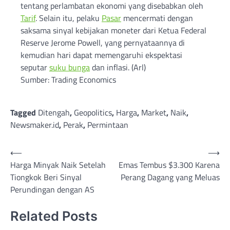
tentang perlambatan ekonomi yang disebabkan oleh
Tarif
. Selain itu, pelaku
Pasar
mencermati dengan
saksama sinyal kebijakan moneter dari Ketua Federal
Reserve Jerome Powell, yang pernyataannya di
kemudian hari dapat memengaruhi ekspektasi
seputar
suku bunga
dan inflasi. (Arl)
Sumber: Trading Economics
Tagged
Ditengah
,
Geopolitics
,
Harga
,
Market
,
Naik
,
Newsmaker.id
,
Perak
,
Permintaan
Post
⟵
⟶
Harga Minyak Naik Setelah
Emas Tembus $3.300 Karena
navigation
Tiongkok Beri Sinyal
Perang Dagang yang Meluas
Perundingan dengan AS
Related Posts