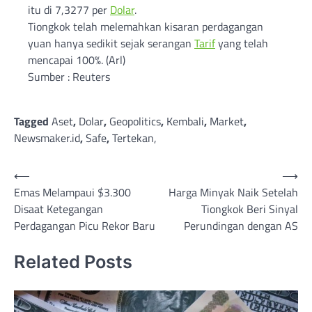
itu di 7,3277 per
Dolar
.
Tiongkok telah melemahkan kisaran perdagangan
yuan hanya sedikit sejak serangan
Tarif
yang telah
mencapai 100%. (Arl)
Sumber : Reuters
Tagged
Aset
,
Dolar
,
Geopolitics
,
Kembali
,
Market
,
Newsmaker.id
,
Safe
,
Tertekan,
Post
⟵
⟶
Emas Melampaui $3.300
Harga Minyak Naik Setelah
navigation
Disaat Ketegangan
Tiongkok Beri Sinyal
Perdagangan Picu Rekor Baru
Perundingan dengan AS
Related Posts