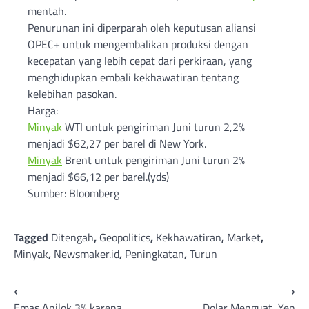
mentah.
Penurunan ini diperparah oleh keputusan aliansi
OPEC+ untuk mengembalikan produksi dengan
kecepatan yang lebih cepat dari perkiraan, yang
menghidupkan embali kekhawatiran tentang
kelebihan pasokan.
Harga:
Minyak
WTI untuk pengiriman Juni turun 2,2%
menjadi $62,27 per barel di New York.
Minyak
Brent untuk pengiriman Juni turun 2%
menjadi $66,12 per barel.(yds)
Sumber: Bloomberg
Tagged
Ditengah
,
Geopolitics
,
Kekhawatiran
,
Market
,
Minyak
,
Newsmaker.id
,
Peningkatan
,
Turun
Post
⟵
⟶
Emas Anjlok 3% karena
Dolar Menguat, Yen