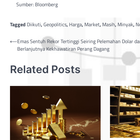
Sumber: Bloomberg
Tagged
Diikuti
,
Geopolitics
,
Harga
,
Market
,
Masih
,
Minyak
,
N
Post
⟵
Emas Sentuh Rekor Tertinggi Seiring Pelemahan Dolar da
Berlanjutnya Kekhawatiran Perang Dagang
navigation
Related Posts