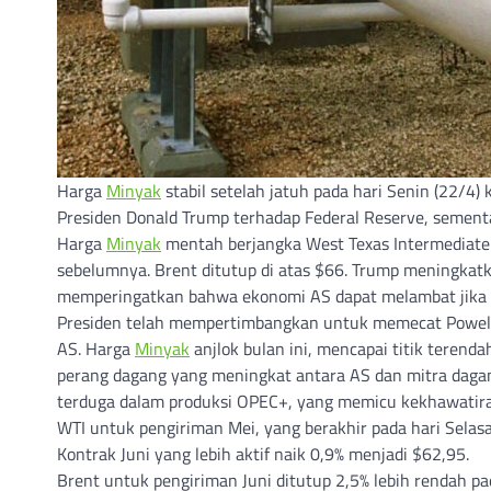
Harga
Minyak
stabil setelah jatuh pada hari Senin (22/4)
Presiden Donald Trump terhadap Federal Reserve, sement
Harga
Minyak
mentah berjangka West Texas Intermediate 
sebelumnya. Brent ditutup di atas $66. Trump meningkat
memperingatkan bahwa ekonomi AS dapat melambat jika 
Presiden telah mempertimbangkan untuk memecat Powell
AS. Harga
Minyak
anjlok bulan ini, mencapai titik teren
perang dagang yang meningkat antara AS dan mitra daga
terduga dalam produksi OPEC+, yang memicu kekhawatira
WTI untuk pengiriman Mei, yang berakhir pada hari Selasa,
Kontrak Juni yang lebih aktif naik 0,9% menjadi $62,95.
Brent untuk pengiriman Juni ditutup 2,5% lebih rendah pad