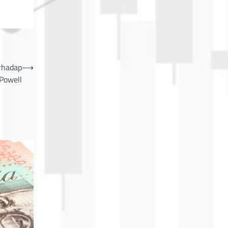
rhadap
⟶
Powell