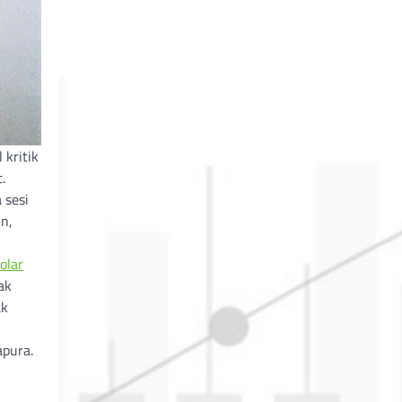
 kritik
.
 sesi
n,
olar
ak
ak
apura.