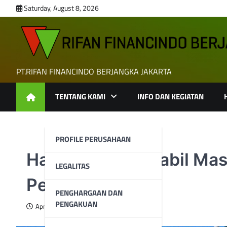
Skip
Saturday, August 8, 2026
to
content
PT.RIFAN FINANCINDO BERJANGKA JAKARTA
TENTANG KAMI
INFO DAN KEGIATAN
PROFILE PERUSAHAAN
Harga Minyak Stabil Mas
LEGALITAS
Perang Dagang
PENGHARGAAN DAN
PENGAKUAN
April 22, 2025