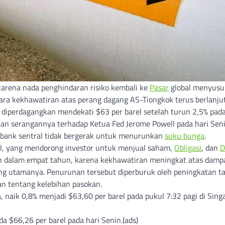
 karena nada penghindaran risiko kembali ke
Pasar
global menyusul
ara kekhawatiran atas perang dagang AS-Tiongkok terus berlanjut
diperdagangkan mendekati $63 per barel setelah turun 2,5% pada
kan serangannya terhadap Ketua Fed Jerome Powell pada hari Seni
bank sentral tidak bergerak untuk menurunkan
suku bunga
.
, yang mendorong investor untuk menjual saham,
Obligasi
, dan
D
dah dalam empat tahun, karena kekhawatiran meningkat atas damp
ng utamanya. Penurunan tersebut diperburuk oleh peningkatan t
n tentang kelebihan pasokan.
 naik 0,8% menjadi $63,60 per barel pada pukul 7:32 pagi di Sing
a $66,26 per barel pada hari Senin.(ads)