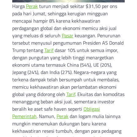
Harga
Perak
turun menjadi sekitar $31,50 per ons
pada hari Jumat, sehingga kerugian mingguan
mencapai hampir 8% karena kekhawatiran
perdagangan global dan ekonomi memicu aksi jual
yang meluas di seluruh
Pasar
keuangan. Penurunan
tersebut menyusul pengumuman Presiden AS Donald
Trump tentang
Tarif
dasar 10% untuk semua impor,
dengan pungutan yang lebih tinggi menargetkan
ekonomi utama termasuk China (54%), UE (20%),
Jepang (24%), dan India (27%). Negara-negara yang
terkena dampak telah bersumpah untuk membalas,
memicu kekhawatiran akan perlambatan ekonomi
global yang didorong oleh
Tarif
. Ekuitas dan komoditas
menanggung beban aksi jual, sementara investor
beralih ke aset safe haven seperti
Obligasi
Pemerintah
. Namun,
Perak
dan logam mulia lainnya
mungkin menemukan dukungan baru karena
kekhawatiran resesi tumbuh, dengan para pedagang