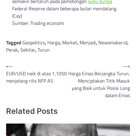
semakin bertaruh pada pemotongan
suku bunga
Federal Reserve dalam beberapa bulan mendatang.
(Cay)
Sumber: Trading economi
Tagged
Geopolitics
,
Harga
,
Market
,
Menjadi
,
Newsmaker.id
,
Perak
,
Sekitar
,
Turun
Post
⟵
⟶
EUR/USD naik di atas 1,1050
Harga Emas Berjangka Turun,
navigation
menjelang rilis NFP AS
Menciptakan Titik Masuk
yang Baik untuk Posisi Long
dalam Emas
Related Posts