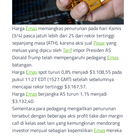
Harga
Emas
memangkas penurunan pada hari Kamis
(3/4) pasca jatuh lebih dari 2% dari rekor tertinggi
sepanjang masa (ATH), karena aksi jual
Pasar
yang
meluas yang dipicu oleh
Tarif
impor Presiden AS
Donald Trump telah mempengaruhi pedagang
Emas
batangan.
Harga
Emas
spot turun 0,8% menjadi $3.108,55 pada
pukul 11:27 EDT (1527 GMT) setelah sebelumnya
mencapai rekor tertinggi $3.167,57.
Harga
Emas
berjangka AS turun 1,1% menjadi
$3.132,40.
Sementara para pedagang mengaitkan penurunan
tersebut dengan beberapa aksi profit take dan margin
call di kelas aset lain yang kemungkinan mendorong
investor menjual sebagian kepemilikan
Emas
mereka