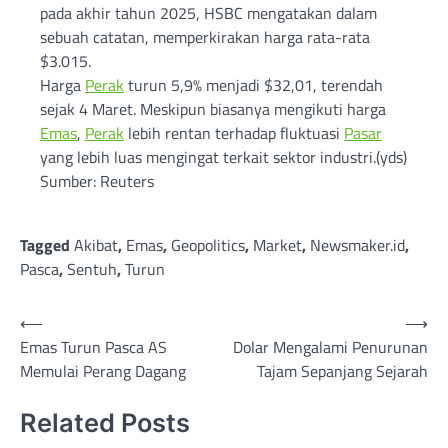
pada akhir tahun 2025, HSBC mengatakan dalam
sebuah catatan, memperkirakan harga rata-rata
$3.015.
Harga
Perak
turun 5,9% menjadi $32,01, terendah
sejak 4 Maret. Meskipun biasanya mengikuti harga
Emas
,
Perak
lebih rentan terhadap fluktuasi
Pasar
yang lebih luas mengingat terkait sektor industri.(yds)
Sumber: Reuters
Tagged
Akibat
,
Emas
,
Geopolitics
,
Market
,
Newsmaker.id
,
Pasca
,
Sentuh
,
Turun
Post
⟵
⟶
Emas Turun Pasca AS
Dolar Mengalami Penurunan
navigation
Memulai Perang Dagang
Tajam Sepanjang Sejarah
Related Posts