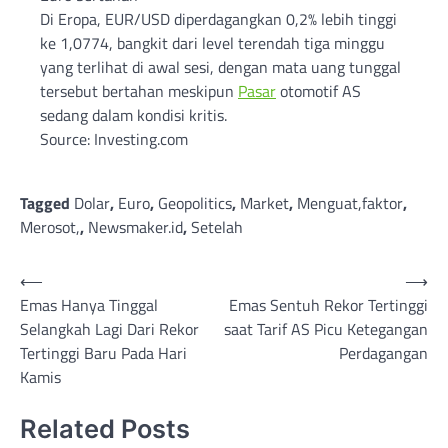
Di Eropa, EUR/USD diperdagangkan 0,2% lebih tinggi
ke 1,0774, bangkit dari level terendah tiga minggu
yang terlihat di awal sesi, dengan mata uang tunggal
tersebut bertahan meskipun
Pasar
otomotif AS
sedang dalam kondisi kritis.
Source: Investing.com
Tagged
Dolar
,
Euro
,
Geopolitics
,
Market
,
Menguat,faktor
,
Merosot,
,
Newsmaker.id
,
Setelah
Post
⟵
⟶
Emas Hanya Tinggal
Emas Sentuh Rekor Tertinggi
navigation
Selangkah Lagi Dari Rekor
saat Tarif AS Picu Ketegangan
Tertinggi Baru Pada Hari
Perdagangan
Kamis
Related Posts