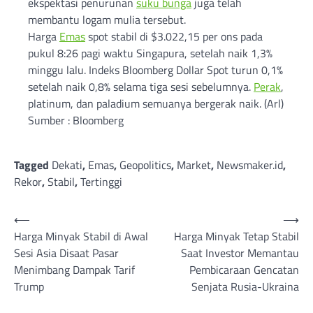
ekspektasi penurunan
suku bunga
juga telah
membantu logam mulia tersebut.
Harga
Emas
spot stabil di $3.022,15 per ons pada
pukul 8:26 pagi waktu Singapura, setelah naik 1,3%
minggu lalu. Indeks Bloomberg Dollar Spot turun 0,1%
setelah naik 0,8% selama tiga sesi sebelumnya.
Perak
,
platinum, dan paladium semuanya bergerak naik. (Arl)
Sumber : Bloomberg
Tagged
Dekati
,
Emas
,
Geopolitics
,
Market
,
Newsmaker.id
,
Rekor
,
Stabil
,
Tertinggi
Post
⟵
⟶
Harga Minyak Stabil di Awal
Harga Minyak Tetap Stabil
navigation
Sesi Asia Disaat Pasar
Saat Investor Memantau
Menimbang Dampak Tarif
Pembicaraan Gencatan
Trump
Senjata Rusia-Ukraina