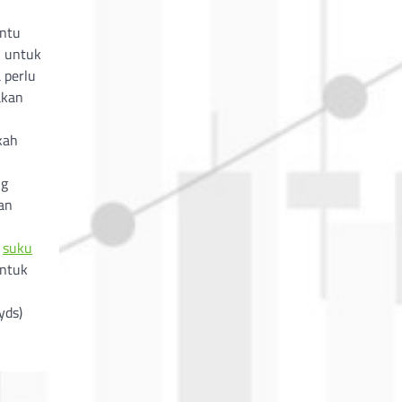
antu
n untuk
 perlu
akan
kah
ng
an
p
suku
untuk
yds)