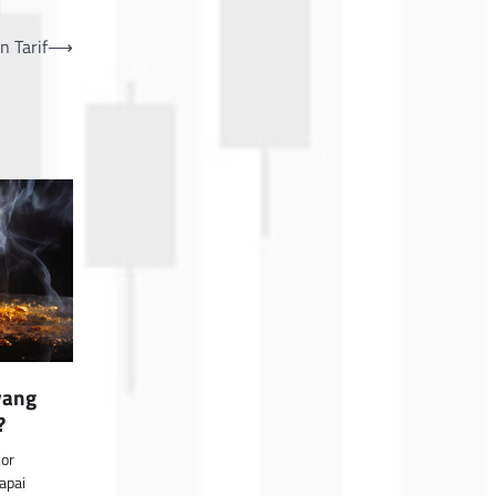
n Tarif
⟶
yang
?
or
apai