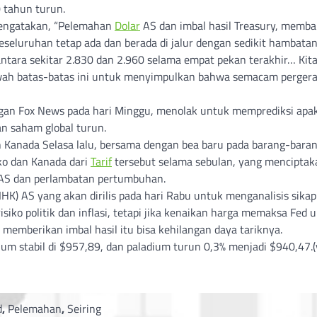
0 tahun turun.
 mengatakan, “Pelemahan
Dolar
AS dan imbal hasil Treasury, memb
seluruhan tetap ada dan berada di jalur dengan sedikit hambata
antara sekitar 2.830 dan 2.960 selama empat pekan terakhir… Kita
awah batas-batas ini untuk menyimpulkan bahwa semacam perger
gan Fox News pada hari Minggu, menolak untuk memprediksi apa
n saham global turun.
 Kanada Selasa lalu, bersama dengan bea baru pada barang-bara
ko dan Kanada dari
Tarif
tersebut selama sebulan, yang menciptak
 AS dan perlambatan pertumbuhan.
HK) AS yang akan dirilis pada hari Rabu untuk menganalisis sika
isiko politik dan inflasi, tetapi jika kenaikan harga memaksa Fed 
k memberikan imbal hasil itu bisa kehilangan daya tariknya.
num stabil di $957,89, dan paladium turun 0,3% menjadi $940,47.(
d
,
Pelemahan
,
Seiring