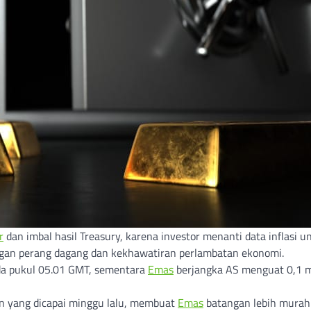
r
dan imbal hasil Treasury, karena investor menanti data inflasi u
angan perang dagang dan kekhawatiran perlambatan ekonomi.
ada pukul 05.01 GMT, sementara
Emas
berjangka AS menguat 0,1 m
an yang dicapai minggu lalu, membuat
Emas
batangan lebih murah