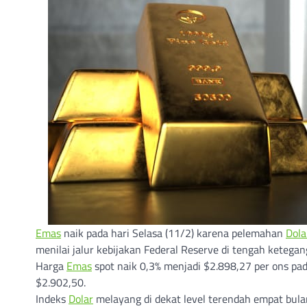
Emas
naik pada hari Selasa (11/2) karena pelemahan
Dola
menilai jalur kebijakan Federal Reserve di tengah keteg
Harga
Emas
spot naik 0,3% menjadi $2.898,27 per ons p
$2.902,50.
Indeks
Dolar
melayang di dekat level terendah empat bul