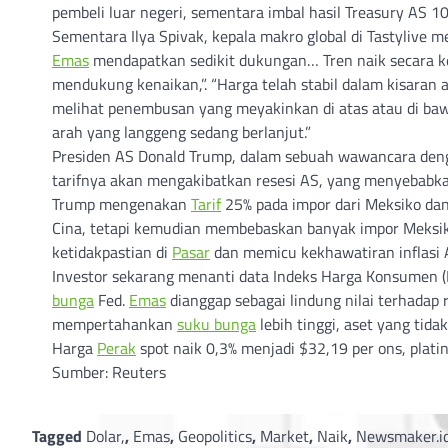
pembeli luar negeri, sementara imbal hasil Treasury AS 1
Sementara Ilya Spivak, kepala makro global di Tastylive
Emas
mendapatkan sedikit dukungan… Tren naik secara ke
mendukung kenaikan,”. “Harga telah stabil dalam kisaran 
melihat penembusan yang meyakinkan di atas atau di b
arah yang langgeng sedang berlanjut.”
Presiden AS Donald Trump, dalam sebuah wawancara den
tarifnya akan mengakibatkan resesi AS, yang menyebabka
Trump mengenakan
Tarif
25% pada impor dari Meksiko dan
Cina, tetapi kemudian membebaskan banyak impor Meksi
ketidakpastian di
Pasar
dan memicu kekhawatiran inflasi
Investor sekarang menanti data Indeks Harga Konsumen (I
bunga
Fed.
Emas
dianggap sebagai lindung nilai terhadap r
mempertahankan
suku bunga
lebih tinggi, aset yang tida
Harga
Perak
spot naik 0,3% menjadi $32,19 per ons, plati
Sumber: Reuters
Tagged
Dolar,
,
Emas
,
Geopolitics
,
Market
,
Naik
,
Newsmaker.i