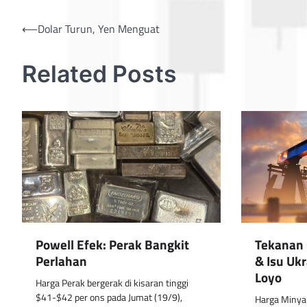
Post
⟵
Dolar Turun, Yen Menguat
navigation
Related Posts
Powell Efek: Perak Bangkit
Tekanan 
Perlahan
& Isu Uk
Loyo
Harga Perak bergerak di kisaran tinggi
$41-$42 per ons pada Jumat (19/9),
Harga Minyak