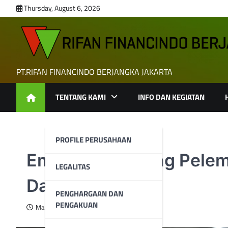
Skip
Thursday, August 6, 2026
to
content
PT.RIFAN FINANCINDO BERJANGKA JAKARTA
TENTANG KAMI
INFO DAN KEGIATAN
PROFILE PERUSAHAAN
Emas Naik Seiring Pelem
LEGALITAS
Data AS
PENGHARGAAN DAN
PENGAKUAN
March 11, 2025