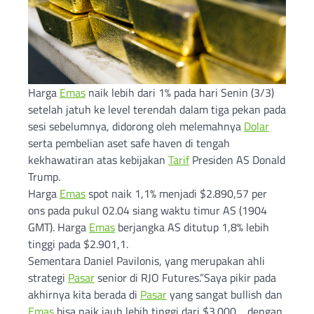
Harga
Emas
naik lebih dari 1% pada hari Senin (3/3)
setelah jatuh ke level terendah dalam tiga pekan pada
sesi sebelumnya, didorong oleh melemahnya
Dolar
serta pembelian aset safe haven di tengah
kekhawatiran atas kebijakan
Tarif
Presiden AS Donald
Trump.
Harga
Emas
spot naik 1,1% menjadi $2.890,57 per
ons pada pukul 02.04 siang waktu timur AS (1904
GMT). Harga
Emas
berjangka AS ditutup 1,8% lebih
tinggi pada $2.901,1.
Sementara Daniel Pavilonis, yang merupakan ahli
strategi
Pasar
senior di RJO Futures.”Saya pikir pada
akhirnya kita berada di
Pasar
yang sangat bullish dan
Emas
bisa naik jauh lebih tinggi dari $3.000… dengan