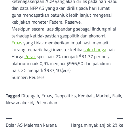
ketenagakerjaan ADP yang akan dirilis pada hari Rabu
dan data NFP AS yang akan dirilis pada hari Jumat
guna mendapatkan petunjuk lebih lanjut mengenai
kebijakan moneter Federal Reserve.
Meskipun secara luas dipandang sebagai lindung nilai
terhadap ketidakpastian geopolitik dan ekonomi,
Emas
yang tidak memberikan imbal hasil menjadi
kurang menarik bagi investor ketika
suku bunga
naik.
Harga
Perak
spot naik 2% menjadi $31,77 per ons,
platinum naik 0,9% menjadi $956,50 dan paladium
naik 2% menjadi $937,10.(yds)
Sumber: Reuters
Tagged
Ditengah
,
Emas
,
Geopolitics
,
Kembali
,
Market
,
Naik
,
Newsmaker.id
,
Pelemahan
Post
⟵
⟶
Dolar AS Melemah karena
Harga minyak anjlok 2% ke
navigation