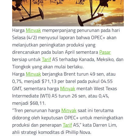
Harga
Minyak
memperpanjang penurunan pada hari
Selasa (4/2) menyusul laporan bahwa OPEC+ akan
melanjutkan peningkatan produksi yang
direncanakan pada bulan April sementara
Pasar
bersiap untuk
Tarif
AS terhadap Kanada, Meksiko, dan
Tiongkok yang akan mulai berlaku.
Harga
Minyak
berjangka Brent turun 49 sen, atau
0,7%, menjadi $71,13 per barel pada pukul 04.55
GMT, sementara harga
Minyak
mentah West Texas
Intermediate (WTI) AS turun 26 sen, atau 0,4%,
menjadi $68,11.
“Tren penurunan harga
Minyak
saat ini terutama
didorong oleh keputusan OPEC+ untuk meningkatkan
produksi dan penerapan
Tarif
AS,” kata Darren Lim,
ahli strategi komoditas di Phillip Nova.