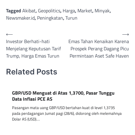
Tagged
Akibat
,
Geopolitics
,
Harga
,
Market
,
Minyak
,
Newsmaker.id
,
Peningkatan
,
Turun
Post
⟵
⟶
Investor Berhati-hati
Emas Tahan Kenaikan Karena
navigation
Menjelang Keputusan Tarif
Prospek Perang Dagang Picu
Trump, Harga Emas Turun
Permintaan Aset Safe Haven
Related Posts
GBP/USD Menguat di Atas 1,3700, Pasar Tunggu
Data Inflasi PCE AS
Pasangan mata uang GBP/USD bertahan kuat di level 1,3735
pada perdagangan Jumat pagi (28/6), didorong oleh melemahnya
Dolar AS (USD).…