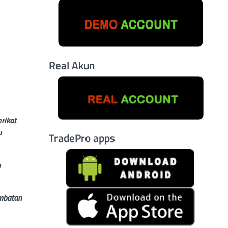
Real Akun
rikat
u
TradePro apps
n
ambatan