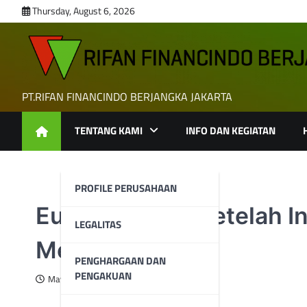
Skip
Thursday, August 6, 2026
to
content
PT.RIFAN FINANCINDO BERJANGKA JAKARTA
TENTANG KAMI
INFO DAN KEGIATAN
PROFILE PERUSAHAAN
Euro Tertekan Setelah I
LEGALITAS
Menguat Tajam
PENGHARGAAN DAN
PENGAKUAN
May 18, 2026