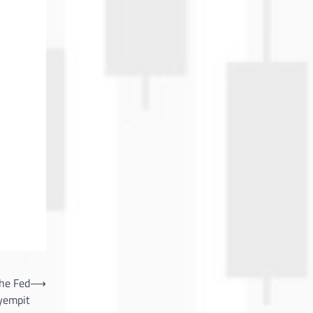
he Fed
⟶
yempit