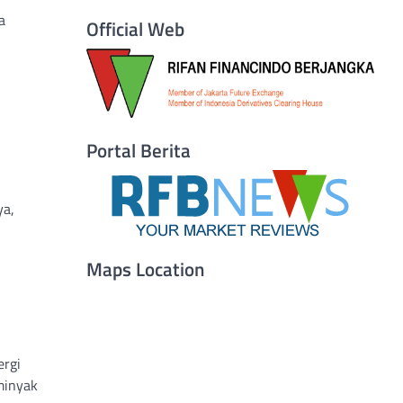
a
Official Web
Portal Berita
ya,
Maps Location
ergi
minyak