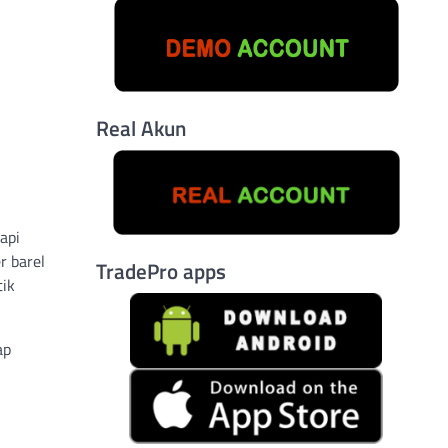
Real Akun
api
r barel
TradePro apps
tik
ap