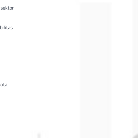
 sektor
ilitas
mata