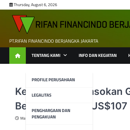
Skip
Thursday, August 6, 2026
to
content
PT.RIFAN FINANCINDO BERJANGKA JAKARTA
TENTANG KAMI
INFO DAN KEGIATAN
PROFILE PERUSAHAAN
Kekhawatiran Pasokan G
LEGALITAS
Bertahan Dekat US$107
PENGHARGAAN DAN
PENGAKUAN
May 13, 2026