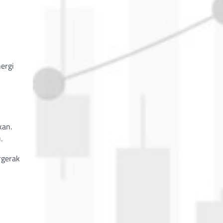
ergi
kan.
.
rgerak