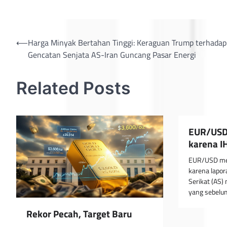
Post
⟵
Harga Minyak Bertahan Tinggi: Keraguan Trump terhadap
Gencatan Senjata AS-Iran Guncang Pasar Energi
navigation
Related Posts
EUR/USD
karena I
EUR/USD mer
karena lapora
Serikat (AS)
yang sebelu
Rekor Pecah, Target Baru