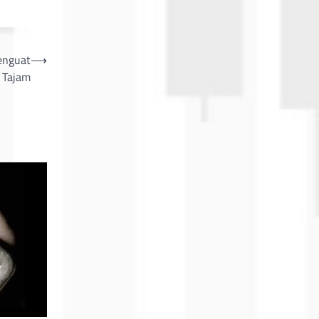
enguat
⟶
Tajam