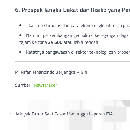
6. Prospek Jangka Dekat dan Risiko yang Per
Jika tren stimulus dan data ekonomi global tetap p
Namun, perkembangan geopolitik, ketegangan dagan
tajam ke zona
24.500
atau lebih rendah.
Ketatnya pengawasan di sektor teknologi dan properti
PT Rifan Financindo Berjangka – Glh
Sumber :
NewsMaker
Post
⟵
Minyak Turun Saat Pasar Menunggu Laporan EIA
navigation