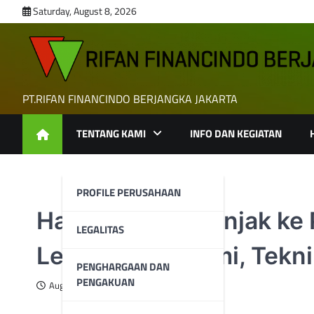
Skip
Saturday, August 8, 2026
to
content
PT.RIFAN FINANCINDO BERJANGKA JAKARTA
TENTANG KAMI
INFO DAN KEGIATAN
PROFILE PERUSAHAAN
Hang Seng Melonjak ke 
LEGALITAS
Lengkap Ekonomi, Tekni
PENGHARGAAN DAN
PENGAKUAN
August 13, 2025