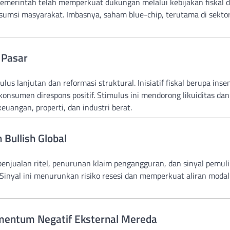
emerintah telah memperkuat dukungan melalui kebijakan fiskal 
umsi masyarakat. Imbasnya, saham blue-chip, terutama di sekto
 Pasar
s lanjutan dan reformasi struktural. Inisiatif fiskal berupa insen
konsumen direspons positif. Stimulus ini mendorong likuiditas dan
angan, properti, dan industri berat.
Bullish Global
penjualan ritel, penurunan klaim pengangguran, dan sinyal pemuli
inyal ini menurunkan risiko resesi dan memperkuat aliran modal
omentum Negatif Eksternal Mereda