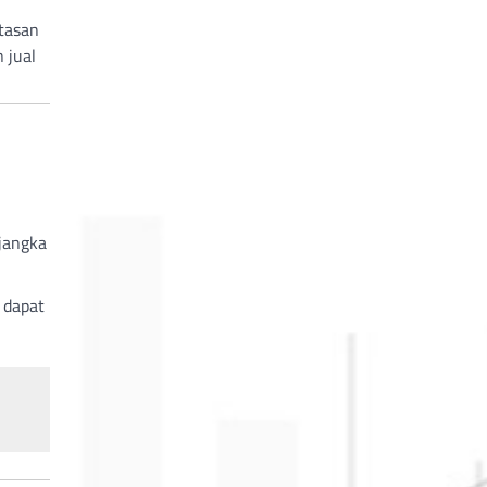
atasan
 jual
 jangka
 dapat