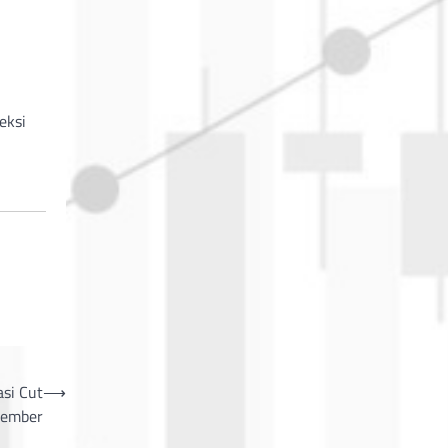
eksi
asi Cut
⟶
tember