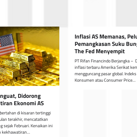
Inflasi AS Memanas, Pe
Pemangkasan Suku Bun
The Fed Menyempit
PT Rifan Financindo Berjangka – 
inflasi terbaru Amerika Serikat ke
mengguncang pasar global. Indeks
Konsumen atau Consumer Price…
guat, Didorong
tiran Ekonomi AS
ertahan di kisaran tertinggi
ulan terakhir, mencatatkan
ng sejak Februari. Kenaikan ini
eh kekhawatiran…