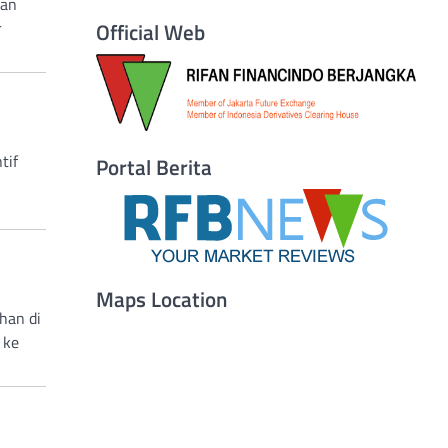
dan
Official Web
r
tif
Portal Berita
Maps Location
han di
 ke