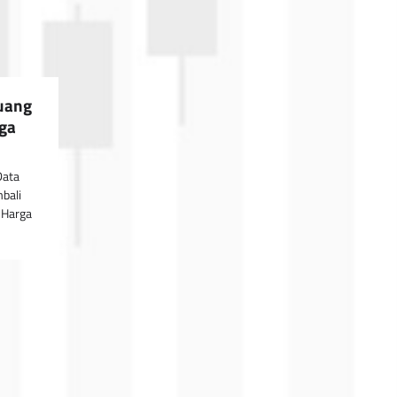
luang
ga
Data
mbali
 Harga