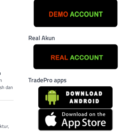
Real Akun
u
TradePro apps
en
ish dan
ktur,