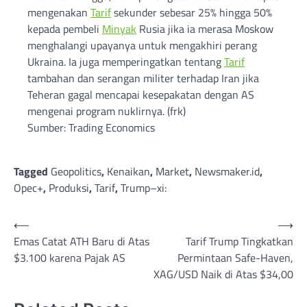
mengenakan
Tarif
sekunder sebesar 25% hingga 50%
kepada pembeli
Minyak
Rusia jika ia merasa Moskow
menghalangi upayanya untuk mengakhiri perang
Ukraina. Ia juga memperingatkan tentang
Tarif
tambahan dan serangan militer terhadap Iran jika
Teheran gagal mencapai kesepakatan dengan AS
mengenai program nuklirnya. (frk)
Sumber: Trading Economics
Tagged
Geopolitics
,
Kenaikan
,
Market
,
Newsmaker.id
,
Opec+
,
Produksi
,
Tarif
,
Trump–xi:
Post
⟵
⟶
Emas Catat ATH Baru di Atas
Tarif Trump Tingkatkan
navigation
$3.100 karena Pajak AS
Permintaan Safe-Haven,
XAG/USD Naik di Atas $34,00