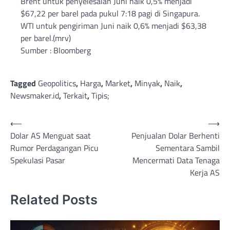
Brent untuk penyelesaian Juni naik 0,5% menjadi
$67,22 per barel pada pukul 7:18 pagi di Singapura.
WTI untuk pengiriman Juni naik 0,6% menjadi $63,38
per barel.(mrv)
Sumber : Bloomberg
Tagged
Geopolitics
,
Harga
,
Market
,
Minyak
,
Naik
,
Newsmaker.id
,
Terkait
,
Tipis;
Post
⟵
⟶
Dolar AS Menguat saat
Penjualan Dolar Berhenti
navigation
Rumor Perdagangan Picu
Sementara Sambil
Spekulasi Pasar
Mencermati Data Tenaga
Kerja AS
Related Posts