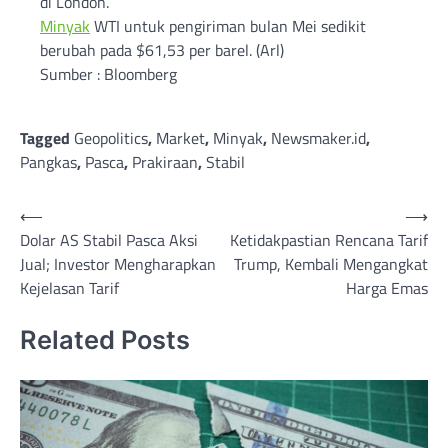
di London.
Minyak
WTI untuk pengiriman bulan Mei sedikit
berubah pada $61,53 per barel. (Arl)
Sumber : Bloomberg
Tagged
Geopolitics
,
Market
,
Minyak
,
Newsmaker.id
,
Pangkas
,
Pasca
,
Prakiraan
,
Stabil
Post
⟵
⟶
Dolar AS Stabil Pasca Aksi
Ketidakpastian Rencana Tarif
navigation
Jual; Investor Mengharapkan
Trump, Kembali Mengangkat
Kejelasan Tarif
Harga Emas
Related Posts