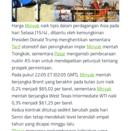
Harga
Minyak
naik tipis dalam perdagangan Asia pada
hari Selasa (15/4) , dibantu oleh kemungkinan
Presiden Donald Trump menghentikan sementara
Tarif
otomotif dan peningkatan impor
Minyak
mentah
Tiongkok, sementara
Pasar
mengamati pembicaraan
nuklir AS-Iran untuk mendapatkan petunjuk tentang
prospek permintaan.
Pada pukul 22:05 ET (02:05 GMT),
Minyak
mentah
berjangka Brent yang berakhir pada bulan Juni naik
0,2% menjadi $65,02 per barel, sementara
Minyak
mentah berjangka West Texas Intermediate WTI naik
0,3% menjadi $61,25 per barel.
Kedua kontrak ditutup sedikit berubah pada hari
Senin dan tetap mendekati level terendah empat
tahun yang dicapai minggu lalu.
“
Pasar
mencerna perkembangan kebijakan yang