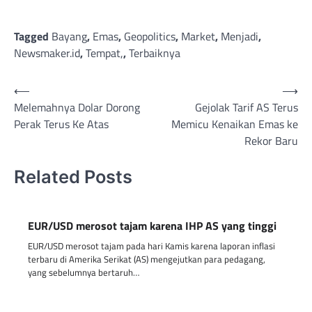
Tagged
Bayang
,
Emas
,
Geopolitics
,
Market
,
Menjadi
,
Newsmaker.id
,
Tempat,
,
Terbaiknya
Post
⟵
⟶
Melemahnya Dolar Dorong
Gejolak Tarif AS Terus
navigation
Perak Terus Ke Atas
Memicu Kenaikan Emas ke
Rekor Baru
Related Posts
EUR/USD merosot tajam karena IHP AS yang tinggi
EUR/USD merosot tajam pada hari Kamis karena laporan inflasi
terbaru di Amerika Serikat (AS) mengejutkan para pedagang,
yang sebelumnya bertaruh…