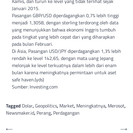
Kamis, dan turun ke level yang tidak terlihat sejak
Januari 2015.
Pasangan GBP/USD diperdagangkan 0,7% lebih tinggi
menjadi 1,3058, dengan sterling terdorong oleh data
yang menunjukkan bahwa ekonomi Inggris tumbuh
pada tingkat yang lebih cepat dari yang diharapkan
pada bulan Februari.
Di Asia, Pasangan USD/JPY diperdagangkan 1,3% lebih
rendah ke level 142,65, dengan mata uang Jepang
melonjak ke level terkuatnya dalam lebih dari enam
bulan karena meningkatnya permintaan untuk aset
safe haven.(yds)
Sumber: Investing.com
Tagged
Dolar
,
Geopolitics
,
Market
,
Meningkatnya
,
Merosot
,
Newsmaker.id
,
Perang
,
Perdagangan
Post
⟵
⟶