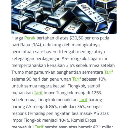
Harga
Perak
bertahan di atas $30,50 per ons pada
hari Rabu (9/4), didukung oleh meningkatnya
permintaan safe haven di tengah meningkatnya
ketegangan perdagangan AS-Tiongkok. Logam ini
mempertahankan kenaikan 3,5% sebelumnya setelah
Trump mengumumkan penghentian sementara
Tarif
selama 90 hari dan penurunan
Tarif
sebesar 10%
untuk semua negara kecuali Tiongkok, sambil
menaikkan
Tarif
impor Tiongkok menjadi 125%.
Sebelumnya, Tiongkok menaikkan
Tarif
barang-
barang AS menjadi 84%, naik dari 34%, sebagai
respons terhadap peningkatan bea masuk AS atas
impor Tiongkok menjadi 104%. Komisi Eropa
menyetujui
Tarif
pembalasan atas hampir €21 miliar