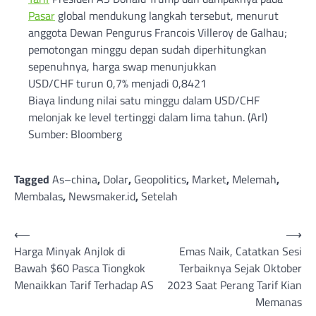
Pasar
global mendukung langkah tersebut, menurut
anggota Dewan Pengurus Francois Villeroy de Galhau;
pemotongan minggu depan sudah diperhitungkan
sepenuhnya, harga swap menunjukkan
USD/CHF turun 0,7% menjadi 0,8421
Biaya lindung nilai satu minggu dalam USD/CHF
melonjak ke level tertinggi dalam lima tahun. (Arl)
Sumber: Bloomberg
Tagged
As–china
,
Dolar
,
Geopolitics
,
Market
,
Melemah
,
Membalas
,
Newsmaker.id
,
Setelah
Post
⟵
⟶
Harga Minyak Anjlok di
Emas Naik, Catatkan Sesi
navigation
Bawah $60 Pasca Tiongkok
Terbaiknya Sejak Oktober
Menaikkan Tarif Terhadap AS
2023 Saat Perang Tarif Kian
Memanas