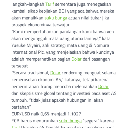
langkah-langkah
Tarif
sementara juga menegaskan
kembali sikap kebijakan BOJ yang ada bahwa mereka
akan menaikkan
suku bunga
acuan nilai tukar jika
prospek ekonominya terwujud
“Kami mempertahankan pandangan kami bahwa yen
akan mengungguli mata uang utama lainnya,” kata
Yusuke Miyairi, ahli strategi mata uang di Nomura
International Plc, yang menjelaskan bahwa kuncinya
adalah memperhatikan bagian
Dolar
dari pasangan
tersebut
“Secara tradisional,
Dolar
cenderung menguat selama
kemerosotan ekonomi AS,” katanya, tetapi karena
pemerintahan Trump mencoba melemahkan
Dolar
dan skeptisisme global tentang investasi pada aset AS
tumbuh, “tidak jelas apakah hubungan ini akan
bertahan”
EUR/USD naik 0,6% menjadi 1,1027
ECB harus menurunkan
suku bunga
“segera” karena
Tarif
Presiden AS Donald Trump dan dampaknya pada