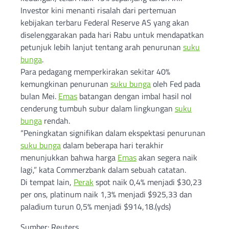
Investor kini menanti risalah dari pertemuan
kebijakan terbaru Federal Reserve AS yang akan
diselenggarakan pada hari Rabu untuk mendapatkan
petunjuk lebih lanjut tentang arah penurunan
suku
bunga
.
Para pedagang memperkirakan sekitar 40%
kemungkinan penurunan
suku bunga
oleh Fed pada
bulan Mei.
Emas
batangan dengan imbal hasil nol
cenderung tumbuh subur dalam lingkungan
suku
bunga
rendah.
“Peningkatan signifikan dalam ekspektasi penurunan
suku bunga
dalam beberapa hari terakhir
menunjukkan bahwa harga
Emas
akan segera naik
lagi,” kata Commerzbank dalam sebuah catatan.
Di tempat lain,
Perak
spot naik 0,4% menjadi $30,23
per ons, platinum naik 1,3% menjadi $925,33 dan
paladium turun 0,5% menjadi $914,18.(yds)
Sumber: Reuters