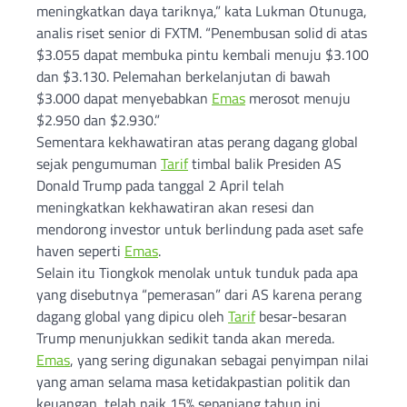
meningkatkan daya tariknya,” kata Lukman Otunuga,
analis riset senior di FXTM. “Penembusan solid di atas
$3.055 dapat membuka pintu kembali menuju $3.100
dan $3.130. Pelemahan berkelanjutan di bawah
$3.000 dapat menyebabkan
Emas
merosot menuju
$2.950 dan $2.930.”
Sementara kekhawatiran atas perang dagang global
sejak pengumuman
Tarif
timbal balik Presiden AS
Donald Trump pada tanggal 2 April telah
meningkatkan kekhawatiran akan resesi dan
mendorong investor untuk berlindung pada aset safe
haven seperti
Emas
.
Selain itu Tiongkok menolak untuk tunduk pada apa
yang disebutnya “pemerasan” dari AS karena perang
dagang global yang dipicu oleh
Tarif
besar-besaran
Trump menunjukkan sedikit tanda akan mereda.
Emas
, yang sering digunakan sebagai penyimpan nilai
yang aman selama masa ketidakpastian politik dan
keuangan, telah naik 15% sepanjang tahun ini.