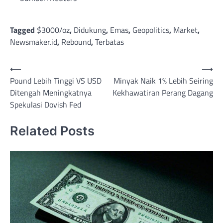
Tagged
$3000/oz
,
Didukung
,
Emas
,
Geopolitics
,
Market
,
Newsmaker.id
,
Rebound
,
Terbatas
Post
⟵
⟶
Pound Lebih Tinggi VS USD
Minyak Naik 1% Lebih Seiring
navigation
Ditengah Meningkatnya
Kekhawatiran Perang Dagang
Spekulasi Dovish Fed
Related Posts