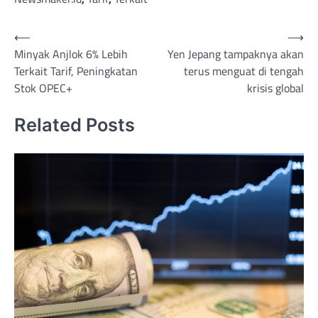
Post
⟵
⟶
Minyak Anjlok 6% Lebih
Yen Jepang tampaknya akan
navigation
Terkait Tarif, Peningkatan
terus menguat di tengah
Stok OPEC+
krisis global
Related Posts