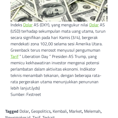
Indeks
Dolar
AS (DXY), yang mengukur nilai
Dolar
AS
(USD) terhadap sekumpulan mata uang utama, turun
secara signifikan pada hari Kamis (3/4), bergerak
mendekati zona 102,00 selama sesi Amerika Utara.
Greenback terus merosot menyusul pengumuman
Tarif
” Liberation Day ” Presiden AS Trump, yang
memicu kekhawatiran investor mengenai potensi
perlambatan dalam aktivitas ekonomi. Indikator
teknis menambah tekanan, dengan beberapa rata-
rata pergerakan utama menunjukkan penurunan
lebih lanjut.(yds)
Sumber: Fxstreet
Tagged
Dolar
,
Geopolitics
,
Kembali
,
Market
,
Melemah
,
Newsmaker.id
,
Tarif
,
Terkait