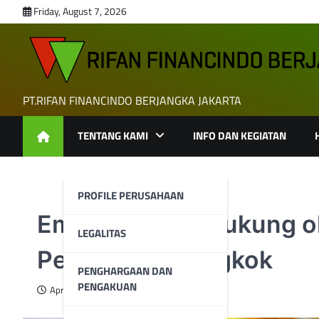
Skip
Friday, August 7, 2026
to
content
PT.RIFAN FINANCINDO BERJANGKA JAKARTA
TENTANG KAMI
INFO DAN KEGIATAN
PROFILE PERUSAHAAN
Emas Stabil, Didukung o
LEGALITAS
Pembelian Tiongkok
PENGHARGAAN DAN
PENGAKUAN
April 2, 2025