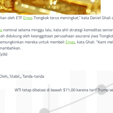
elian oleh ETF
Emas
Tiongkok terus meningkat,” kata Daniel Ghali 
s
nominal selama minggu lalu, kata ahli strategi komoditas senior
lah didukung oleh keanggotaan perusahaan asuransi jiwa Tiongko
 memungkinkan mereka untuk membeli
Emas
, kata Ghali. “Kami me
 menambahkan.
(yds)
Oleh
,
Stabil,
,
Tanda-tanda
WTI tetap dibatasi di bawah $71,00 karena tarif Trump 