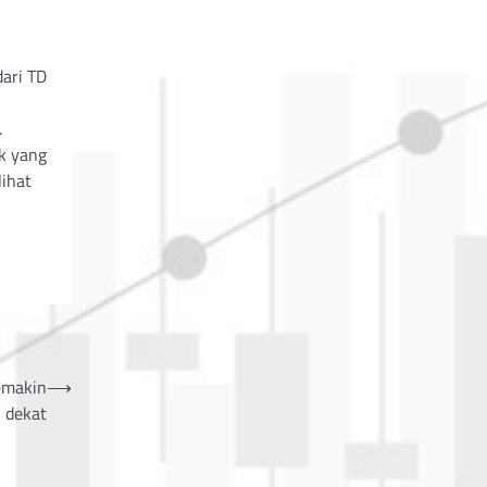
dari TD
.
k yang
lihat
semakin
⟶
dekat