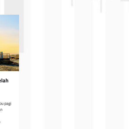
elah
bu pagi
an
n