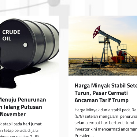
Harga Minyak Stabil Set
Turun, Pasar Cermati
Menuju Penurunan
Ancaman Tarif Trump
 Jelang Putusan
Harga Minyak dunia stabil pada Ra
 November
(6/8) setelah mengalami penurun
selama empat hari berturut-turut.
 stabil pada hari Jumat
Investor kini mencermati ancama
 tetap berada di jalur
Presiden…
ingguan sekitar 7–8%