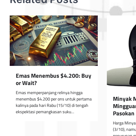
Emas Menembus $4.200: Buy
or Wait?
Emas memperpanjang relinya hingga
Minyak 
menembus $4.200 per ons untuk pertama
Mingguan
kalinya pada hari Rabu (15/10) di tengah
ekspektasi pemangkasan suku…
Pasokan
Harga Minyak
(3/10), namun
penurunan m