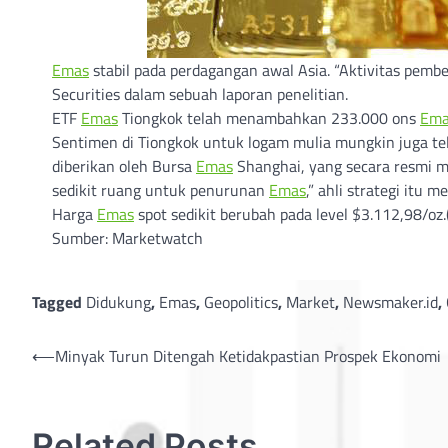
Emas
stabil pada perdagangan awal Asia. “Aktivitas pemb
Securities dalam sebuah laporan penelitian.
ETF
Emas
Tiongkok telah menambahkan 233.000 ons
Ema
Sentimen di Tiongkok untuk logam mulia mungkin juga te
diberikan oleh Bursa
Emas
Shanghai, yang secara resmi
sedikit ruang untuk penurunan
Emas
,” ahli strategi itu
Harga
Emas
spot sedikit berubah pada level $3.112,98/oz.
Sumber: Marketwatch
Tagged
Didukung
,
Emas
,
Geopolitics
,
Market
,
Newsmaker.id
,
Post
⟵
Minyak Turun Ditengah Ketidakpastian Prospek Ekonomi
navigation
Related Posts