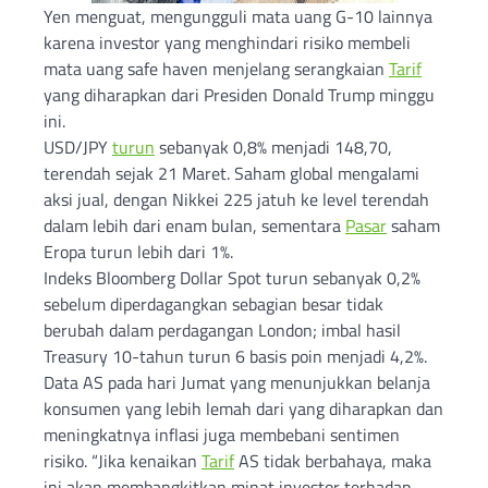
Yen menguat, mengungguli mata uang G-10 lainnya
karena investor yang menghindari risiko membeli
mata uang safe haven menjelang serangkaian
Tarif
yang diharapkan dari Presiden Donald Trump minggu
ini.
USD/JPY
turun
sebanyak 0,8% menjadi 148,70,
terendah sejak 21 Maret. Saham global mengalami
aksi jual, dengan Nikkei 225 jatuh ke level terendah
dalam lebih dari enam bulan, sementara
Pasar
saham
Eropa turun lebih dari 1%.
Indeks Bloomberg Dollar Spot turun sebanyak 0,2%
sebelum diperdagangkan sebagian besar tidak
berubah dalam perdagangan London; imbal hasil
Treasury 10-tahun turun 6 basis poin menjadi 4,2%.
Data AS pada hari Jumat yang menunjukkan belanja
konsumen yang lebih lemah dari yang diharapkan dan
meningkatnya inflasi juga membebani sentimen
risiko. “Jika kenaikan
Tarif
AS tidak berbahaya, maka
ini akan membangkitkan minat investor terhadap