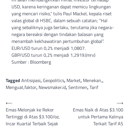
USD, karena keringanan dapat memicu lingkungan
yang mencari risiko,” tulis Paul Mackel, kepala riset
valas global di HSBC, dalam sebuah catatan; “Hal
yang sebaliknya juga berlaku, terutama jika negara-
negara bereaksi dengan tindakan balasan yang
menambah kekhawatiran pertumbuhan global”.
EUR/USD turun 0,2% menjadi 1,0807.
GBP/USD turun 0,2% menjadi 1,2919.(mrv)
Sumber : Bloomberg
Tagged
Antisipasi
,
Geopolitics
,
Market
,
Menekan,
,
Menguat,faktor
,
Newsmaker.id
,
Sentimen
,
Tarif
Post
⟵
⟶
Emas Melonjak ke Rekor
Emas Naik di Atas $3.100
navigation
Tertinggi di Atas $3.100/oz,
untuk Pertama Kalinya
Incar Kuartal Terbaik Sejak
Terkait Tarif AS