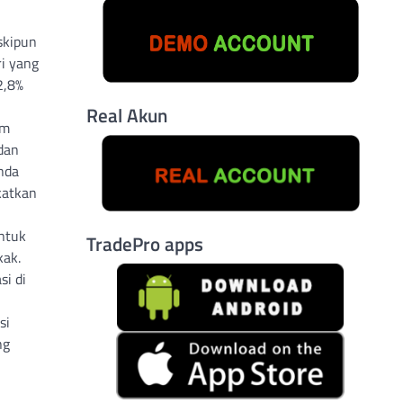
skipun
ri yang
2,8%
Real Akun
am
dan
nda
katkan
untuk
TradePro apps
kak.
i di
si
ng
n