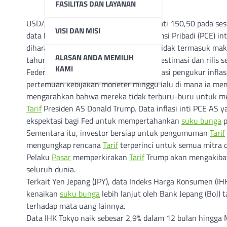
FASILITAS DAN LAYANAN
USD/JPY turun lebih dari 0,3% mendekati 150,50 pada ses
VISI DAN MISI
data Indeks Harga Pengeluaran Konsumsi Pribadi (PCE) inti
diharapkan. Inflasi PCE inti AS – yang tidak termasuk m
ALASAN ANDA MEMILIH
tahun-ke-tahun dibandingkan dengan estimasi dan rilis s
KAMI
Federal Reserve (Fed) juga mengantisipasi pengukur infla
pertemuan kebijakan moneter minggu lalu di mana ia m
mengarahkan bahwa mereka tidak terburu-buru untuk me
Tarif
Presiden AS Donald Trump. Data inflasi inti PCE AS y
ekspektasi bagi Fed untuk mempertahankan
suku bunga
p
Sementara itu, investor bersiap untuk pengumuman
Tarif
mengungkap rencana
Tarif
terperinci untuk semua mitra
Pelaku
Pasar
memperkirakan
Tarif
Trump akan mengakibatk
seluruh dunia.
Terkait Yen Jepang (JPY), data Indeks Harga Konsumen (IH
kenaikan
suku bunga
lebih lanjut oleh Bank Jepang (BoJ) 
terhadap mata uang lainnya.
Data IHK Tokyo naik sebesar 2,9% dalam 12 bulan hingga M