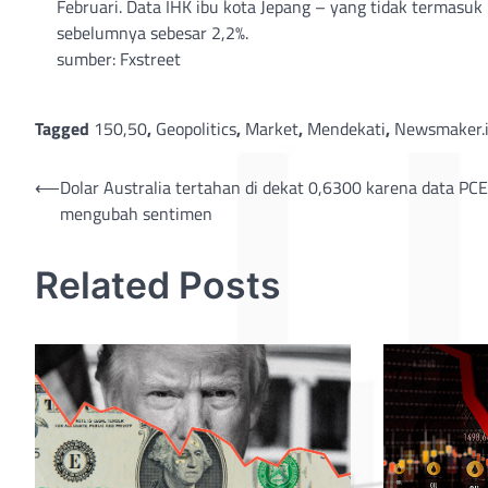
Februari. Data IHK ibu kota Jepang – yang tidak termasuk
sebelumnya sebesar 2,2%.
sumber: Fxstreet
Tagged
150,50
,
Geopolitics
,
Market
,
Mendekati
,
Newsmaker.
Post
⟵
Dolar Australia tertahan di dekat 0,6300 karena data PCE
mengubah sentimen
navigation
Related Posts