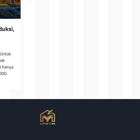
uksi,
 Untuk
pok
i hanya
000