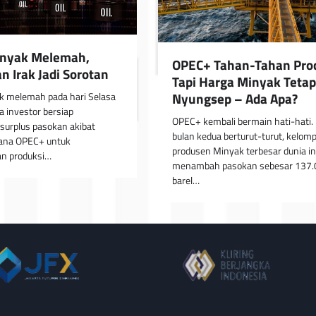
inyak Melemah,
OPEC+ Tahan-Tahan Prod
n Irak Jadi Sorotan
Tapi Harga Minyak Tetap
Nyungsep – Ada Apa?
k melemah pada hari Selasa
a investor bersiap
OPEC+ kembali bermain hati-hati.
surplus pasokan akibat
bulan kedua berturut-turut, kelom
cana OPEC+ untuk
produsen Minyak terbesar dunia in
n produksi…
menambah pasokan sebesar 137.
barel…