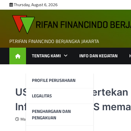
Skip
Thursday, August 6, 2026
to
content
PT.RIFAN FINANCINDO BERJANGKA JAKARTA
TENTANG KAMI
INFO DAN KEGIATAN
PROFILE PERUSAHAAN
USD/JPY tetap tertekan
LEGALITAS
Inflasi PCE inti AS mem
PENGHARGAAN DAN
PENGAKUAN
March 29, 2025