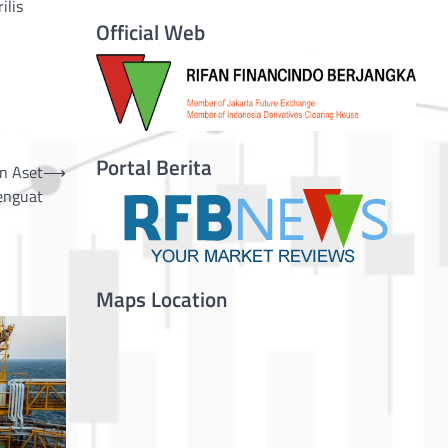
ilis
Official Web
Portal Berita
n Aset
⟶
enguat
Maps Location