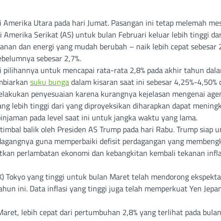
i Amerika Utara pada hari Jumat. Pasangan ini tetap melemah me
 Amerika Serikat (AS) untuk bulan Februari keluar lebih tinggi da
akanan dan energi yang mudah berubah – naik lebih cepat sebesar 
ebelumnya sebesar 2,7%.
si pilihannya untuk mencapai rata-rata 2,8% pada akhir tahun dal
embiarkan
suku bunga
dalam kisaran saat ini sebesar 4,25%-4,50% 
lakukan penyesuaian karena kurangnya kejelasan mengenai age
ang lebih tinggi dari yang diproyeksikan diharapkan dapat mening
injaman pada level saat ini untuk jangka waktu yang lama.
timbal balik oleh Presiden AS Trump pada hari Rabu. Trump siap 
 dagangnya guna memperbaiki defisit perdagangan yang membeng
an perlambatan ekonomi dan kebangkitan kembali tekanan inflas
K) Tokyo yang tinggi untuk bulan Maret telah mendorong ekspekta
tahun ini. Data inflasi yang tinggi juga telah memperkuat Yen Jepa
aret, lebih cepat dari pertumbuhan 2,8% yang terlihat pada bula