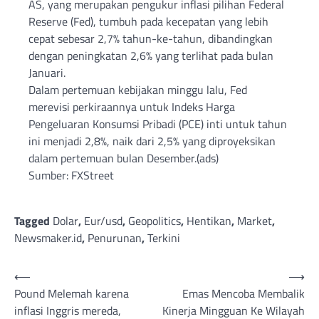
AS, yang merupakan pengukur inflasi pilihan Federal
Reserve (Fed), tumbuh pada kecepatan yang lebih
cepat sebesar 2,7% tahun-ke-tahun, dibandingkan
dengan peningkatan 2,6% yang terlihat pada bulan
Januari.
Dalam pertemuan kebijakan minggu lalu, Fed
merevisi perkiraannya untuk Indeks Harga
Pengeluaran Konsumsi Pribadi (PCE) inti untuk tahun
ini menjadi 2,8%, naik dari 2,5% yang diproyeksikan
dalam pertemuan bulan Desember.(ads)
Sumber: FXStreet
Tagged
Dolar
,
Eur/usd
,
Geopolitics
,
Hentikan
,
Market
,
Newsmaker.id
,
Penurunan
,
Terkini
Post
⟵
⟶
Pound Melemah karena
Emas Mencoba Membalik
navigation
inflasi Inggris mereda,
Kinerja Mingguan Ke Wilayah