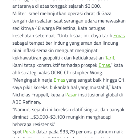
antaranya di atas tonggak sejarah $3.000.
Militer Israel melanjutkan operasi darat di Gaza
tengah dan selatan saat serangan udara menewaskan
sedikitnya 48 warga Palestina, kata petugas
kesehatan setempat. “Untuk saat ini, daya tarik
Emas
sebagai tempat berlindung yang aman dan lindung
nilai inflasi semakin menguat mengingat
kekhawatiran geopolitik dan ketidakpastian
Tarif
.
Kami tetap konstruktif terhadap prospek
Emas
,” kata
ahli strategi valas OCBC Christopher Wong.
“Mengingat kinerja
Emas
yang sangat baik hingga Q1,
saya pikir koreksi bukanlah hal yang mustahil,” kata
Nicholas Frappell, kepala
Pasar
institusional global di
ABC Refinery.
“Namun, sejauh ini koreksi relatif singkat dan banyak
diminati…$3.090-$3.100 mungkin menghadapi
beberapa resistensi.”
Spot
Perak
datar pada $33,79 per ons, platinum naik