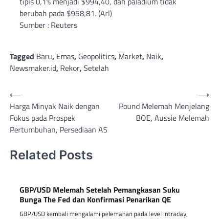
tipis 0,1% menjadi $994,40, dan paladium tidak
berubah pada $958,81. (Arl)
Sumber : Reuters
Tagged
Baru
,
Emas
,
Geopolitics
,
Market
,
Naik
,
Newsmaker.id
,
Rekor
,
Setelah
Post
⟵
⟶
Harga Minyak Naik dengan
Pound Melemah Menjelang
navigation
Fokus pada Prospek
BOE, Aussie Melemah
Pertumbuhan, Persediaan AS
Related Posts
GBP/USD Melemah Setelah Pemangkasan Suku
Bunga The Fed dan Konfirmasi Penarikan QE
GBP/USD kembali mengalami pelemahan pada level intraday,