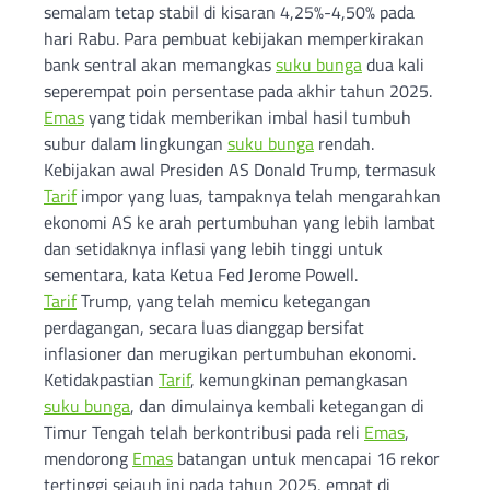
semalam tetap stabil di kisaran 4,25%-4,50% pada
hari Rabu. Para pembuat kebijakan memperkirakan
bank sentral akan memangkas
suku bunga
dua kali
seperempat poin persentase pada akhir tahun 2025.
Emas
yang tidak memberikan imbal hasil tumbuh
subur dalam lingkungan
suku bunga
rendah.
Kebijakan awal Presiden AS Donald Trump, termasuk
Tarif
impor yang luas, tampaknya telah mengarahkan
ekonomi AS ke arah pertumbuhan yang lebih lambat
dan setidaknya inflasi yang lebih tinggi untuk
sementara, kata Ketua Fed Jerome Powell.
Tarif
Trump, yang telah memicu ketegangan
perdagangan, secara luas dianggap bersifat
inflasioner dan merugikan pertumbuhan ekonomi.
Ketidakpastian
Tarif
, kemungkinan pemangkasan
suku bunga
, dan dimulainya kembali ketegangan di
Timur Tengah telah berkontribusi pada reli
Emas
,
mendorong
Emas
batangan untuk mencapai 16 rekor
tertinggi sejauh ini pada tahun 2025, empat di