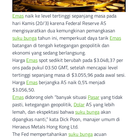
Emas
naik ke level tertinggi sepanjang masa pada
hari Kamis (20/3) karena Federal Reserve AS
mengisyaratkan dua kemungkinan pemangkasan
suku bunga
tahun ini, memperkuat daya tarik
Emas
batangan di tengah ketegangan geopolitik dan
ekonomi yang sedang berlangsung.
Harga
Emas
spot sedikit berubah pada $3.048,37 per
ons pada pukul 03.50 GMT, setelah mencapai level
tertinggi sepanjang masa di $3.055,96 pada awal sesi.
Harga
Emas
berjangka AS naik 0,5% menjadi
$3.056,50.
Emas
didorong oleh “banyak situasi
Pasar
yang tidak
pasti, ketegangan geopolitik,
Dolar
AS yang lebih
lemah, dan ekspektasi bahwa
suku bunga
akan
dipangkas nanti,” kata Dick Poon, manajer umum di
Heraeus Metals Hong Kong Ltd.
The Fed mempertahankan
suku bunga
acuan