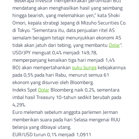
“Beberapa investor memperkirakan pertemuan BOJ
mendatang akan menghasilkan hasil yang seimbang
hingga bearish, yang melemahkan yen,” kata Shoki
Omori, kepala strategi Jepang di Mizuho Securities Co.
di Tokyo. “Sementara itu, data penjualan ritel AS
semalam beragam tetapi menunjukkan ekonomi AS
tidak akan jatuh dari tebing, yang membantu
Dolar
“.
USD/JPY menguat 0,4% menjadi 149,78,
memperpanjang kenaikan tiga hari menjadi 1,4%
BOJ akan mempertahankan
suku bunga
kebijakannya
pada 0,5% pada hari Rabu, menurut semua 61
ekonom yang disurvei oleh Bloomberg.
Indeks Spot
Dolar
Bloomberg naik 0,2%, sementara
imbal hasil Treasury 10-tahun sedikit berubah pada
4,29%.
Euro melemah sebelum anggota parlemen Jerman
memberikan suara pada hari Selasa mengenai RUU
belanja yang dibiayai utang.
EUR/USD turun 0,1% menjadi 1,0911