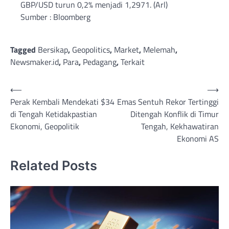
GBP/USD turun 0,2% menjadi 1,2971. (Arl)
Sumber : Bloomberg
Tagged
Bersikap
,
Geopolitics
,
Market
,
Melemah
,
Newsmaker.id
,
Para
,
Pedagang
,
Terkait
Post
⟵
⟶
Perak Kembali Mendekati $34
Emas Sentuh Rekor Tertinggi
navigation
di Tengah Ketidakpastian
Ditengah Konflik di Timur
Ekonomi, Geopolitik
Tengah, Kekhawatiran
Ekonomi AS
Related Posts