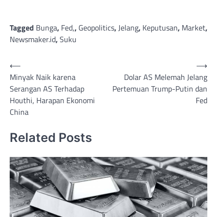
Tagged
Bunga
,
Fed,
,
Geopolitics
,
Jelang
,
Keputusan
,
Market
,
Newsmaker.id
,
Suku
Post
⟵
⟶
Minyak Naik karena
Dolar AS Melemah Jelang
navigation
Serangan AS Terhadap
Pertemuan Trump-Putin dan
Houthi, Harapan Ekonomi
Fed
China
Related Posts