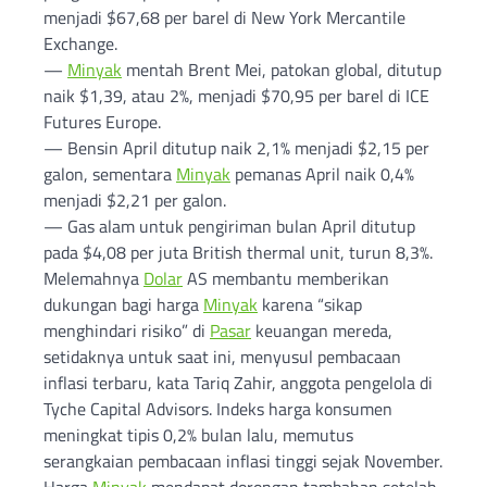
menjadi $67,68 per barel di New York Mercantile
Exchange.
—
Minyak
mentah Brent Mei, patokan global, ditutup
naik $1,39, atau 2%, menjadi $70,95 per barel di ICE
Futures Europe.
— Bensin April ditutup naik 2,1% menjadi $2,15 per
galon, sementara
Minyak
pemanas April naik 0,4%
menjadi $2,21 per galon.
— Gas alam untuk pengiriman bulan April ditutup
pada $4,08 per juta British thermal unit, turun 8,3%.
Melemahnya
Dolar
AS membantu memberikan
dukungan bagi harga
Minyak
karena “sikap
menghindari risiko” di
Pasar
keuangan mereda,
setidaknya untuk saat ini, menyusul pembacaan
inflasi terbaru, kata Tariq Zahir, anggota pengelola di
Tyche Capital Advisors. Indeks harga konsumen
meningkat tipis 0,2% bulan lalu, memutus
serangkaian pembacaan inflasi tinggi sejak November.