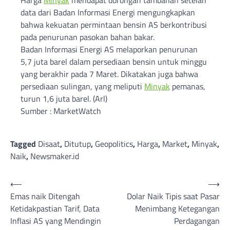
Harga
Minyak
mendapat dorongan tambahan setelah
data dari Badan Informasi Energi mengungkapkan
bahwa kekuatan permintaan bensin AS berkontribusi
pada penurunan pasokan bahan bakar.
Badan Informasi Energi AS melaporkan penurunan
5,7 juta barel dalam persediaan bensin untuk minggu
yang berakhir pada 7 Maret. Dikatakan juga bahwa
persediaan sulingan, yang meliputi
Minyak
pemanas,
turun 1,6 juta barel. (Arl)
Sumber : MarketWatch
Tagged
Disaat
,
Ditutup
,
Geopolitics
,
Harga
,
Market
,
Minyak
,
Naik
,
Newsmaker.id
Post
⟵
⟶
Emas naik Ditengah
Dolar Naik Tipis saat Pasar
navigation
Ketidakpastian Tarif, Data
Menimbang Ketegangan
Inflasi AS yang Mendingin
Perdagangan