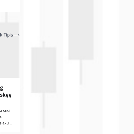
k Tipis
⟶
ng
nskyy
a sesi
n.
pelaku…