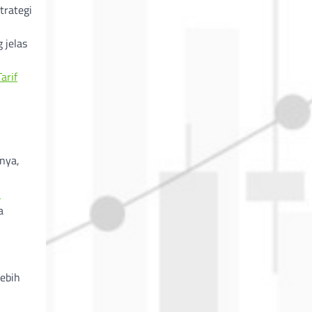
trategi
 jelas
Tarif
nya,
u
a
lebih