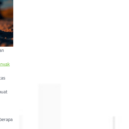
an
inyak
tas
uat
eberapa