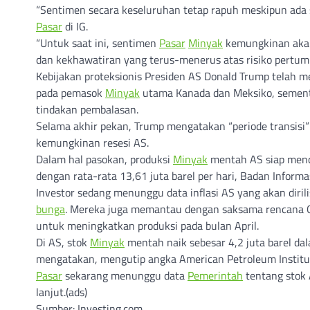
“Sentimen secara keseluruhan tetap rapuh meskipun ada sed
Pasar
di IG.
“Untuk saat ini, sentimen
Pasar
Minyak
kemungkinan akan
dan kekhawatiran yang terus-menerus atas risiko pertum
Kebijakan proteksionis Presiden AS Donald Trump telah
pada pemasok
Minyak
utama Kanada dan Meksiko, sement
tindakan pembalasan.
Selama akhir pekan, Trump mengatakan “periode transis
kemungkinan resesi AS.
Dalam hal pasokan, produksi
Minyak
mentah AS siap mence
dengan rata-rata 13,61 juta barel per hari, Badan Inform
Investor sedang menunggu data inflasi AS yang akan diri
bunga
. Mereka juga memantau dengan saksama rencana 
untuk meningkatkan produksi pada bulan April.
Di AS, stok
Minyak
mentah naik sebesar 4,2 juta barel da
mengatakan, mengutip angka American Petroleum Institut
Pasar
sekarang menunggu data
Pemerintah
tentang stok 
lanjut.(ads)
Sumber: Investing.com