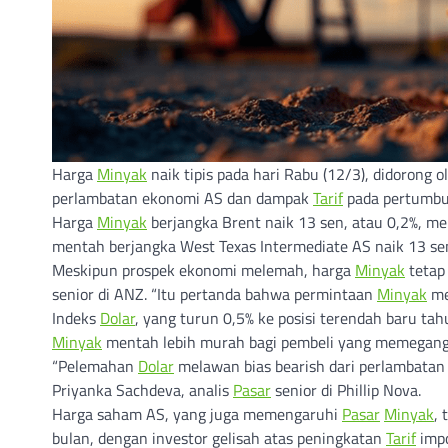
Harga
Minyak
naik tipis pada hari Rabu (12/3), didorong 
perlambatan ekonomi AS dan dampak
Tarif
pada pertumbu
Harga
Minyak
berjangka Brent naik 13 sen, atau 0,2%, m
mentah berjangka West Texas Intermediate AS naik 13 sen
Meskipun prospek ekonomi melemah, harga
Minyak
tetap 
senior di ANZ. “Itu pertanda bahwa permintaan
Minyak
me
Indeks
Dolar
, yang turun 0,5% ke posisi terendah baru t
Minyak
mentah lebih murah bagi pembeli yang memegang 
“Pelemahan
Dolar
melawan bias bearish dari perlambatan
Priyanka Sachdeva, analis
Pasar
senior di Phillip Nova.
Harga saham AS, yang juga memengaruhi
Pasar
Minyak
, 
bulan, dengan investor gelisah atas peningkatan
Tarif
imp