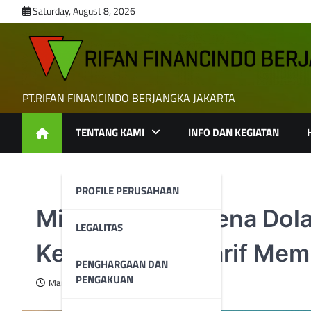
Skip
Saturday, August 8, 2026
to
content
PT.RIFAN FINANCINDO BERJANGKA JAKARTA
TENTANG KAMI
INFO DAN KEGIATAN
PROFILE PERUSAHAAN
Minyak Naik Karena Dol
LEGALITAS
Kekhawatiran Tarif Mem
PENGHARGAAN DAN
PENGAKUAN
March 12, 2025