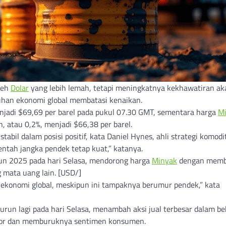
oleh
Dolar
yang lebih lemah, tetapi meningkatnya kekhawatiran ak
han ekonomi global membatasi kenaikan.
enjadi $69,69 per barel pada pukul 07.30 GMT, sementara harga
M
, atau 0,2%, menjadi $66,38 per barel.
stabil dalam posisi positif, kata Daniel Hynes, ahli strategi komodi
ntah jangka pendek tetap kuat,” katanya.
ahun 2025 pada hari Selasa, mendorong harga
Minyak
dengan memb
mata uang lain. [USD/]
 ekonomi global, meskipun ini tampaknya berumur pendek,” kata
turun lagi pada hari Selasa, menambah aksi jual terbesar dalam b
or dan memburuknya sentimen konsumen.