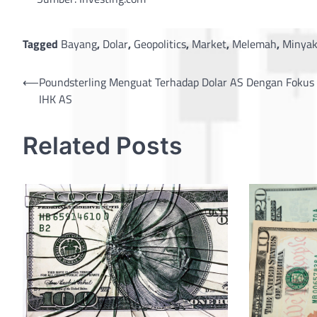
Tagged
Bayang
,
Dolar
,
Geopolitics
,
Market
,
Melemah
,
Minya
Post
⟵
Poundsterling Menguat Terhadap Dolar AS Dengan Fokus
IHK AS
navigation
Related Posts