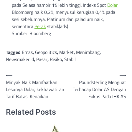
pada Selasa hampir 1% lebih tinggi. Indeks Spot
Dolar
Bloomberg naik 0,2%, menyusul kerugian 0,4% pada
sesi sebelumnya. Platinum dan paladium naik,
sementara
Perak
stabil.(ads)
Sumber: Bloomberg
Tagged
Emas
,
Geopolitics
,
Market
,
Menimbang
,
Newsmaker.id
,
Pasar
,
Risiko
,
Stabil
Post
⟵
⟶
Minyak Naik Mamfaatkan
Poundsterling Menguat
navigation
Lesunya Dolar, kekhawatiran
Terhadap Dolar AS Dengan
Tarif Batasi Kenaikan
Fokus Pada IHK AS
Related Posts