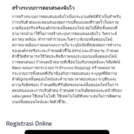
สร้างระบบการตอบสนองฉับไว
การสร้างระบบการตอบสนองฉับไวเป็นกระบวนทัศน์ที่จำเป็นสำหรับ
การปรับตัวตนและตอบสนองต่อการเปลี่ยนแปลงที่รวดเร็วในสภาพ
แวดล้อมธุรกิจหรือองค์กรเกมสล็อตออนไลน์ ต่อไปนี้คือขั้นตอนที่
สามารถนำมาใช้ในการสร้างระบบการตอบสนองฉับไว: วิเคราะห์
สภาพแวดล้อม: ทำการสำรวจและวิเคราะห์เกมสล็อตออนไลน์
สภาพแวดล้อมภายนอกและภายใน ระบุปัจจัยที่ส่งผลต่อการทำงาน
ขององค์กรหรือระบบ กำหนดตัวชี้วัด (KPIs) และเป้าหมาย: กำหนด
ตัวชี้วัดที่สามารถใช้วัดประสิทธิภาพของระบบเกมสล็อตออนไลน์
การตอบสนอง กำหนดเป้าหมายที่เชื่อมโยงกับกลยุทธ์และวิสัยทัศน์
พัฒนาแผนภาพกระบวนการ (Process Mapping): สร้างแผนภาพ
กระบวนการทั้งหมดที่เกี่ยวข้องกับการตอบสนอง ระบุจุดที่มีความ
สำคัญเกมสล็อตออนไลน์และคำนวณเวลาตอบสนอง ระบุทีมและ
ความรับผิดชอบ: กำหนดทีมที่รับผิดชอบเกมสล็อตออนไลน์ในการ
ตอบสนองและการปรับตัวตน กำหนดความรับผิดชอบและหน้าที่ของ
แต่ละบุคคล ใช้เทคโนโลยี: ใช้เทคโนโลยีที่เหมาะสมในการติดตาม
เกมสล็อตออนไลน์และวัดตัวชี้วัด…
Registrasi Online