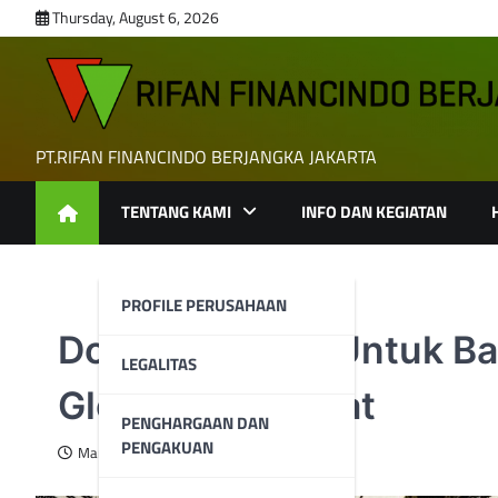
Skip
Thursday, August 6, 2026
to
content
PT.RIFAN FINANCINDO BERJANGKA JAKARTA
TENTANG KAMI
INFO DAN KEGIATAN
PROFILE PERUSAHAAN
Dolar Berjuang Untuk B
LEGALITAS
Global Meningkat
PENGHARGAAN DAN
PENGAKUAN
March 12, 2025