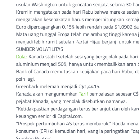
usulan Washington untuk gencatan senjata selama 30 har
Kremlin mengatakan pada hari Rabu bahwa mereka sedan
mengatakan kesepakatan harus memperhitungkan kemaju
Euro diperdagangkan 0,15% lebih rendah pada $1,0902 da
Mata uang tunggal Eropa telah melambung tinggi karena j
menjadi lebih rumit setelah Partai Hijau berjanji untuk
SUMBER VOLATILITAS
Dolar
Kanada stabil setelah sesi yang bergejolak pada ha
aluminium menjadi 50%, hanya untuk membalikkan arah 
Bank of Canada memutuskan kebijakan pada hari Rabu,
poin lagi.
Greenback melemah menjadi C$1,4415.
Kanada akan mengumumkan
Tarif
pembalasan sebesar C$2
pejabat Kanada, yang menolak disebutkan namanya.
“Ketidakpastian perdagangan terus berlanjut dan oleh kare
keuangan senior di Capital.com.
“Prospek pertumbuhan AS terus memburuk,” Rodda menamb
konsumen (CPI) di kemudian hari, yang ia peringatkan “da
Sumber: Reuters