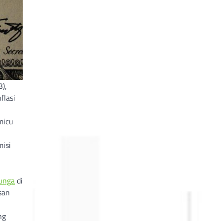
),
flasi
micu
misi
unga
di
san
ng