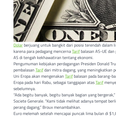
Dolar
berjuang untuk bangkit dari posisi terendah dalam 
karena para pedagang mencerna
Tarif
balasan AS-UE dan p
AS di tengah kekhawatiran tentang ekonomi.
Pengumuman kebijakan perdagangan Presiden Donald Trum
pembalasan
Tarif
dari mitra dagang, yang meningkatkan p
Uni Eropa akan mengenakan
Tarif
balasan pada barang-bara
Eropa pada hari Rabu, sebagai tanggapan atas
Tarif
menyel
sebelumnya.
“Ada begitu banyak, begitu banyak bagian yang bergerak,
Societe Generale. “Kami tidak melihat adanya tempat ber
perang dagang,” Broux menambahkan.
Euro melemah setelah mencapai puncak lima bulan di $1