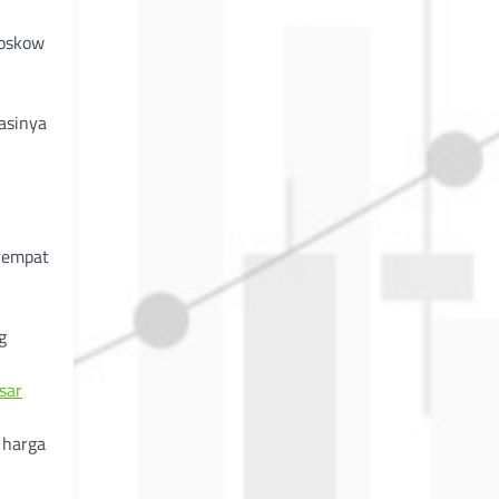
Moskow
asinya
rempat
g
sar
 harga