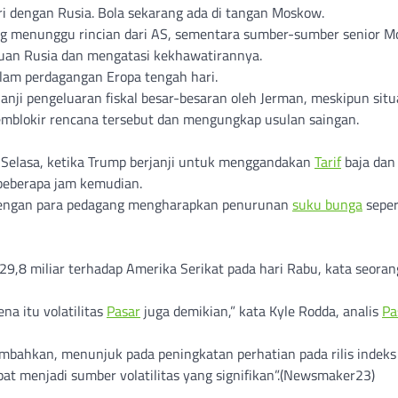
i dengan Rusia. Bola sekarang ada di tangan Moskow.
g menunggu rincian dari AS, sementara sumber-sumber senior 
an Rusia dan mengatasi kekhawatirannya.
lam perdagangan Eropa tengah hari.
anji pengeluaran fiskal besar-besaran oleh Jerman, meskipun situ
 memblokir rencana tersebut dan mengungkap usulan saingan.
ri Selasa, ketika Trump berjanji untuk menggandakan
Tarif
baja dan
beberapa jam kemudian.
 dengan para pedagang mengharapkan penurunan
suku bunga
sepe
9,8 miliar terhadap Amerika Serikat pada hari Rabu, kata seoran
na itu volatilitas
Pasar
juga demikian,” kata Kyle Rodda, analis
Pa
ahkan, menunjuk pada peningkatan perhatian pada rilis indeks
pat menjadi sumber volatilitas yang signifikan”.(Newsmaker23)