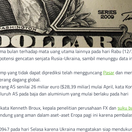
lima bulan terhadap mata uang utama lainnya pada hari Rabu (12/3
otensi gencatan senjata Rusia-Ukraina, sambil menunggu data in
p yang tidak dapat diprediksi telah mengguncang
Pasar
dan me
erang dagang global.
ng AS senilai 26 miliar euro ($28,39 miliar) mulai April, kata Ko
uruh AS pada baja dan aluminium yang mulai berlaku pada hari
” kata Kenneth Broux, kepala penelitian perusahaan FX dan
suku b
lindung yang aman dalam aset-aset Eropa pagi ini karena pembala
,0947 pada hari Selasa karena Ukraina mengatakan siap menduku