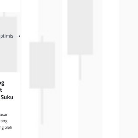
ptimis
⟶
ng
t
 Suku
Pasar
yang
ng oleh