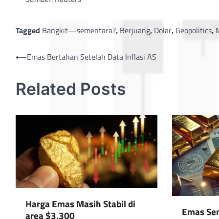
Tagged
Bangkit—sementara?
,
Berjuang
,
Dolar
,
Geopolitics
,
Post
⟵
Emas Bertahan Setelah Data Inflasi AS
navigation
Related Posts
Harga Emas Masih Stabil di
Emas Sen
area $3.300