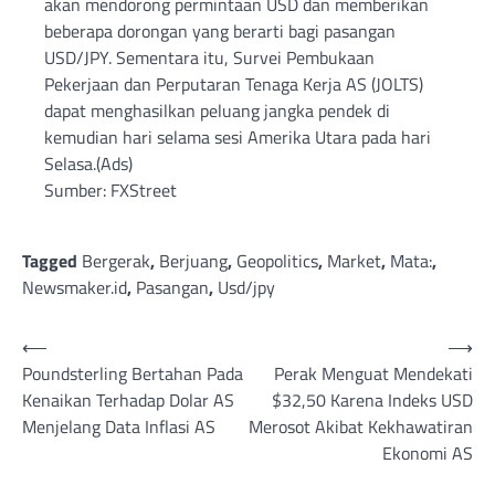
akan mendorong permintaan USD dan memberikan
beberapa dorongan yang berarti bagi pasangan
USD/JPY. Sementara itu, Survei Pembukaan
Pekerjaan dan Perputaran Tenaga Kerja AS (JOLTS)
dapat menghasilkan peluang jangka pendek di
kemudian hari selama sesi Amerika Utara pada hari
Selasa.(Ads)
Sumber: FXStreet
Tagged
Bergerak
,
Berjuang
,
Geopolitics
,
Market
,
Mata:
,
Newsmaker.id
,
Pasangan
,
Usd/jpy
Post
⟵
⟶
Poundsterling Bertahan Pada
Perak Menguat Mendekati
navigation
Kenaikan Terhadap Dolar AS
$32,50 Karena Indeks USD
Menjelang Data Inflasi AS
Merosot Akibat Kekhawatiran
Ekonomi AS