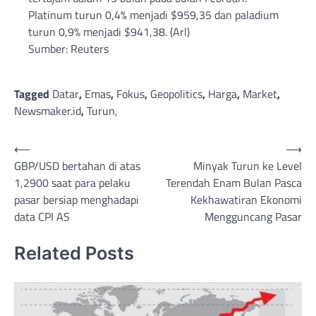
Platinum turun 0,4% menjadi $959,35 dan paladium
turun 0,9% menjadi $941,38. (Arl)
Sumber: Reuters
Tagged
Datar
,
Emas
,
Fokus
,
Geopolitics
,
Harga
,
Market
,
Newsmaker.id
,
Turun,
Post
⟵
⟶
GBP/USD bertahan di atas
Minyak Turun ke Level
navigation
1,2900 saat para pelaku
Terendah Enam Bulan Pasca
pasar bersiap menghadapi
Kekhawatiran Ekonomi
data CPI AS
Mengguncang Pasar
Related Posts