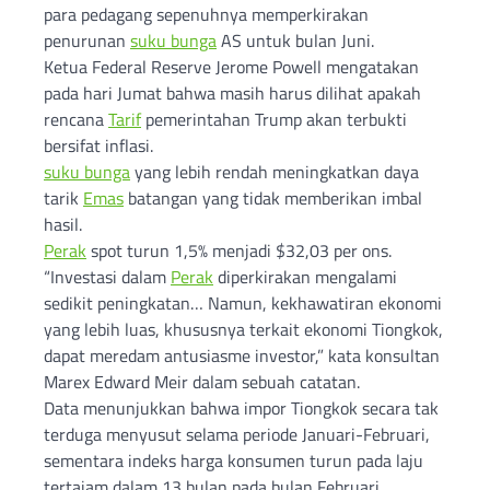
para pedagang sepenuhnya memperkirakan
penurunan
suku bunga
AS untuk bulan Juni.
Ketua Federal Reserve Jerome Powell mengatakan
pada hari Jumat bahwa masih harus dilihat apakah
rencana
Tarif
pemerintahan Trump akan terbukti
bersifat inflasi.
suku bunga
yang lebih rendah meningkatkan daya
tarik
Emas
batangan yang tidak memberikan imbal
hasil.
Perak
spot turun 1,5% menjadi $32,03 per ons.
“Investasi dalam
Perak
diperkirakan mengalami
sedikit peningkatan… Namun, kekhawatiran ekonomi
yang lebih luas, khususnya terkait ekonomi Tiongkok,
dapat meredam antusiasme investor,” kata konsultan
Marex Edward Meir dalam sebuah catatan.
Data menunjukkan bahwa impor Tiongkok secara tak
terduga menyusut selama periode Januari-Februari,
sementara indeks harga konsumen turun pada laju
tertajam dalam 13 bulan pada bulan Februari.