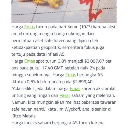
Harga
Emas
turun pada hari Senin (10/3) karena aksi
ambil untung mengimbangi dukungan dari
permintaan aset safe haven yang dipicu oleh
ketidakpastian geopolitik, sementara fokus juga
tertuju pada data inflasi AS.
Harga
Emas
spot turun 0,8% menjadi $2.887,67 per
ons pada pukul 17.40 GMT, setelah naik 2% pada
minggu sebelumnya. Harga
Emas
berjangka AS
ditutup 0,5% lebih rendah pada $2.899,40.
“Ada sedikit jeda dalam harga
Emas
karena aksi ambil
untung yang ringan dan
Pasar
saham yang melemah.
Namun, kita mungkin akan melihat beberapa tawaran
safe haven nanti,” kata Jim Wyckoff, analis senior di
Kitco Metals.
Harga indeks saham berjangka AS turun karena