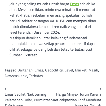
jalur yang paling mudah untuk harga
Emas
adalah ke
atas. Meski demikian, minimnya minat beli menuntut
kehati-hatian sebelum memasang spekulasi bullish
baru di sekitar pasangan XAU/USD dan memposisikan
untuk dimulainya kembali tren naik yang kuat dari
level terendah Desember 2024.
Meskipun demikian, latar belakang fundamental
menunjukkan bahwa setiap penurunan korektif dapat
dilihat sebagai peluang beli dan tetap terbatas.(yds)
Sumber: Fxstreet
Tagged
Bertahan
,
Emas
,
Geopolitics
,
Level
,
Market
,
Masih
,
Newsmaker.id
,
Terbatas
Post
⟵
⟶
Emas Sedikit Naik Seiring
Harga Minyak Turun Karena
navigation
Pelemahan Dolar, Permintaan
Ketidakpastian Tarif Membuat
Safe Haven
Investor Gelisah