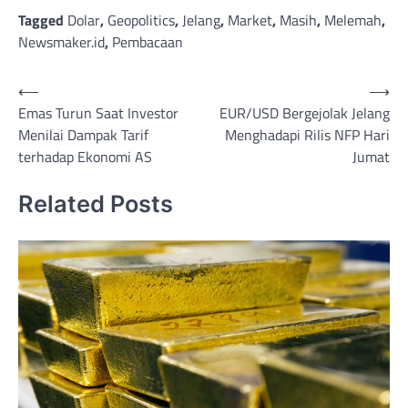
Tagged
Dolar
,
Geopolitics
,
Jelang
,
Market
,
Masih
,
Melemah
,
Newsmaker.id
,
Pembacaan
Post
⟵
⟶
Emas Turun Saat Investor
EUR/USD Bergejolak Jelang
navigation
Menilai Dampak Tarif
Menghadapi Rilis NFP Hari
terhadap Ekonomi AS
Jumat
Related Posts