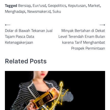
Tagged
Bersiap
,
Eur/usd
,
Geopolitics
,
Keputusan
,
Market
,
Menghadapi
,
Newsmaker.id
,
Suku
Post
⟵
⟶
Dolar di Bawah Tekanan Jual
Minyak Bertahan di Dekat
navigation
Tajam Pasca Data
Level Terendah Enam Bulan
Ketenagakerjaan
karena Tarif Menghambat
Prospek Permintaan
Related Posts