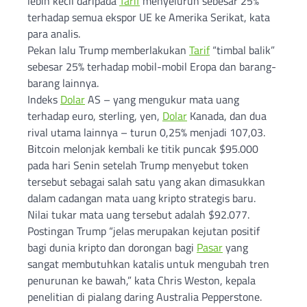
lebih kecil daripada
Tarif
menyeluruh sebesar 25%
terhadap semua ekspor UE ke Amerika Serikat, kata
para analis.
Pekan lalu Trump memberlakukan
Tarif
“timbal balik”
sebesar 25% terhadap mobil-mobil Eropa dan barang-
barang lainnya.
Indeks
Dolar
AS – yang mengukur mata uang
terhadap euro, sterling, yen,
Dolar
Kanada, dan dua
rival utama lainnya – turun 0,25% menjadi 107,03.
Bitcoin melonjak kembali ke titik puncak $95.000
pada hari Senin setelah Trump menyebut token
tersebut sebagai salah satu yang akan dimasukkan
dalam cadangan mata uang kripto strategis baru.
Nilai tukar mata uang tersebut adalah $92.077.
Postingan Trump “jelas merupakan kejutan positif
bagi dunia kripto dan dorongan bagi
Pasar
yang
sangat membutuhkan katalis untuk mengubah tren
penurunan ke bawah,” kata Chris Weston, kepala
penelitian di pialang daring Australia Pepperstone.