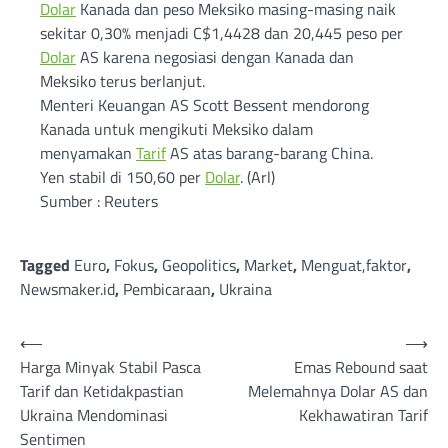
Dolar
Kanada dan peso Meksiko masing-masing naik
sekitar 0,30% menjadi C$1,4428 dan 20,445 peso per
Dolar
AS karena negosiasi dengan Kanada dan
Meksiko terus berlanjut.
Menteri Keuangan AS Scott Bessent mendorong
Kanada untuk mengikuti Meksiko dalam
menyamakan
Tarif
AS atas barang-barang China.
Yen stabil di 150,60 per
Dolar
. (Arl)
Sumber : Reuters
Tagged
Euro
,
Fokus
,
Geopolitics
,
Market
,
Menguat,faktor
,
Newsmaker.id
,
Pembicaraan
,
Ukraina
Post
⟵
⟶
Harga Minyak Stabil Pasca
Emas Rebound saat
navigation
Tarif dan Ketidakpastian
Melemahnya Dolar AS dan
Ukraina Mendominasi
Kekhawatiran Tarif
Sentimen