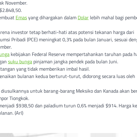
jak November.
$2.848,50.
membuat
Emas
yang dihargakan dalam
Dolar
lebih mahal bagi pembe
ena investor tetap berhati-hati atas potensi tekanan harga dari
umsi Pribadi (PCE) meningkat 0,3% pada bulan Januari, sesuai de
ember.
unga
kebijakan Federal Reserve mempertahankan taruhan pada h
ngan
suku bunga
pinjaman jangka pendek pada bulan Juni.
tangan yang tidak memberikan imbal hasil.
enaikan bulanan kedua berturut-turut, didorong secara luas oleh
diusulkannya untuk barang-barang Meksiko dan Kanada akan be
por Tiongkok.
menjadi $938,50 dan paladium turun 0,6% menjadi $914. Harga ke
anan. (Arl)