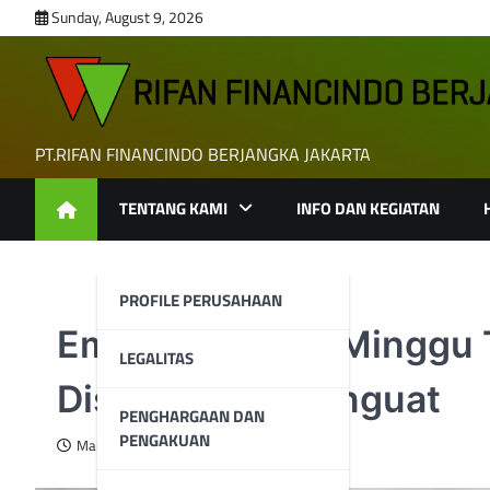
Skip
Sunday, August 9, 2026
to
content
PT.RIFAN FINANCINDO BERJANGKA JAKARTA
TENTANG KAMI
INFO DAN KEGIATAN
PROFILE PERUSAHAAN
Emas Berada di Minggu 
LEGALITAS
Disaat Dolar Menguat
PENGHARGAAN DAN
PENGAKUAN
March 1, 2025