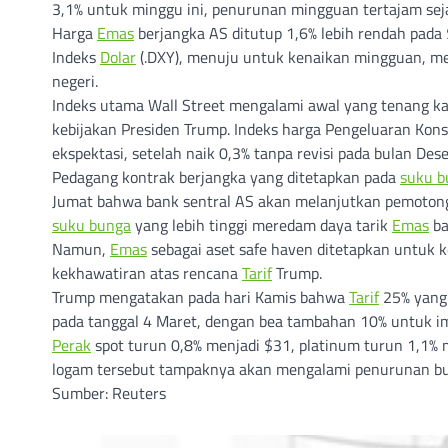
3,1% untuk minggu ini, penurunan mingguan tertajam se
Harga
Emas
berjangka AS ditutup 1,6% lebih rendah pada 
Indeks
Dolar
(.DXY), menuju untuk kenaikan mingguan, 
negeri.
Indeks utama Wall Street mengalami awal yang tenang kar
kebijakan Presiden Trump. Indeks harga Pengeluaran Kons
ekspektasi, setelah naik 0,3% tanpa revisi pada bulan Des
Pedagang kontrak berjangka yang ditetapkan pada
suku b
Jumat bahwa bank sentral AS akan melanjutkan pemoto
suku bunga
yang lebih tinggi meredam daya tarik
Emas
ba
Namun,
Emas
sebagai aset safe haven ditetapkan untuk k
kekhawatiran atas rencana
Tarif
Trump.
Trump mengatakan pada hari Kamis bahwa
Tarif
25% yang 
pada tanggal 4 Maret, dengan bea tambahan 10% untuk im
Perak
spot turun 0,8% menjadi $31, platinum turun 1,1% 
logam tersebut tampaknya akan mengalami penurunan bul
Sumber: Reuters