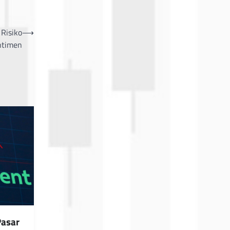
Risiko
⟶
ntimen
Pasar