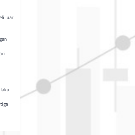
li luar
ngan
ari
rlaku
tiga