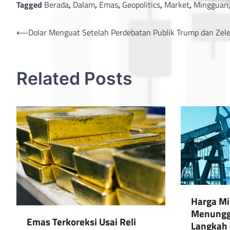
Tagged
Berada
,
Dalam
,
Emas
,
Geopolitics
,
Market
,
Mingguan
Post
⟵
Dolar Menguat Setelah Perdebatan Publik Trump dan Zel
navigation
Related Posts
Harga Mi
Menunggu
Emas Terkoreksi Usai Reli
Langkah 