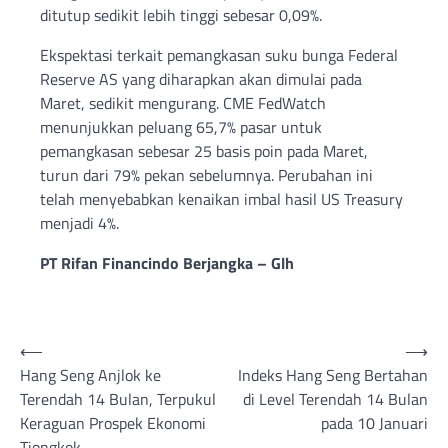
ditutup sedikit lebih tinggi sebesar 0,09%.
Ekspektasi terkait pemangkasan suku bunga Federal
Reserve AS yang diharapkan akan dimulai pada
Maret, sedikit mengurang. CME FedWatch
menunjukkan peluang 65,7% pasar untuk
pemangkasan sebesar 25 basis poin pada Maret,
turun dari 79% pekan sebelumnya. Perubahan ini
telah menyebabkan kenaikan imbal hasil US Treasury
menjadi 4%.
PT Rifan Financindo Berjangka – Glh
Post
⟵
⟶
Hang Seng Anjlok ke
Indeks Hang Seng Bertahan
navigation
Terendah 14 Bulan, Terpukul
di Level Terendah 14 Bulan
Keraguan Prospek Ekonomi
pada 10 Januari
Tiongkok