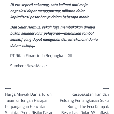
Di era seperti sekarang, satu kalimat dari meja
negosiasi dapat mengguncang miliaran dolar
kapitalisasi pasar hanya dalam beberapa menit.
Dan Selat Hormuz, sekali lagi, membuktikan dirinya
bukan sekadar jalur pelayaran—melainkan tombol
sensitif yang dapat mengubah denyut ekonomi dunia
dalam sekejap.
PT Rifan Financindo Berjangka – Glh
Sumber : NewsMaker
Post
⟵
⟶
Harga Minyak Dunia Turun
Kesepakatan Iran dan
navigation
Tajam di Tengah Harapan
Peluang Pemangkasan Suku
Perpanjangan Gencatan
Bunga The Fed: Dampak
Senjata, Premi Risiko Pasar
Besar bagi Dolar AS, Inflasi,