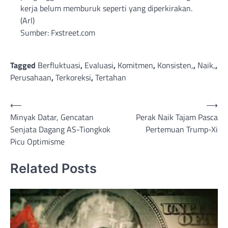
kerja belum memburuk seperti yang diperkirakan.
(Arl)
Sumber: Fxstreet.com
Tagged
Berfluktuasi
,
Evaluasi
,
Komitmen
,
Konsisten,
,
Naik,
,
Perusahaan
,
Terkoreksi
,
Tertahan
Post
⟵
⟶
Minyak Datar, Gencatan
Perak Naik Tajam Pasca
navigation
Senjata Dagang AS-Tiongkok
Pertemuan Trump-Xi
Picu Optimisme
Related Posts