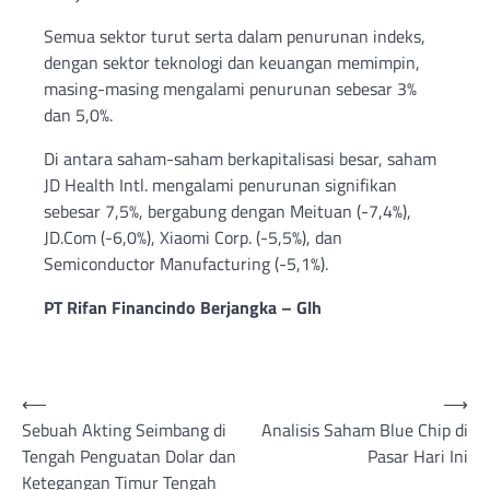
Semua sektor turut serta dalam penurunan indeks,
dengan sektor teknologi dan keuangan memimpin,
masing-masing mengalami penurunan sebesar 3%
dan 5,0%.
Di antara saham-saham berkapitalisasi besar, saham
JD Health Intl. mengalami penurunan signifikan
sebesar 7,5%, bergabung dengan Meituan (-7,4%),
JD.Com (-6,0%), Xiaomi Corp. (-5,5%), dan
Semiconductor Manufacturing (-5,1%).
PT Rifan Financindo Berjangka – Glh
Post
⟵
⟶
Sebuah Akting Seimbang di
Analisis Saham Blue Chip di
navigation
Tengah Penguatan Dolar dan
Pasar Hari Ini
Ketegangan Timur Tengah