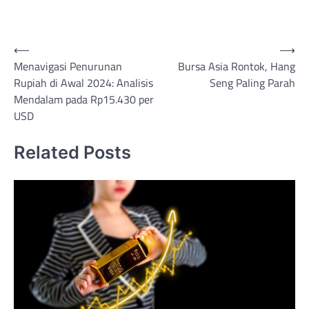
Post
⟵
⟶
Menavigasi Penurunan
Bursa Asia Rontok, Hang
navigation
Rupiah di Awal 2024: Analisis
Seng Paling Parah
Mendalam pada Rp15.430 per
USD
Related Posts