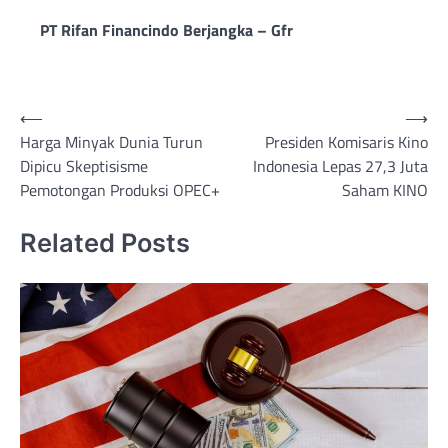
PT Rifan Financindo Berjangka – Gfr
Post
⟵
⟶
Harga Minyak Dunia Turun
Presiden Komisaris Kino
navigation
Dipicu Skeptisisme
Indonesia Lepas 27,3 Juta
Pemotongan Produksi OPEC+
Saham KINO
Related Posts