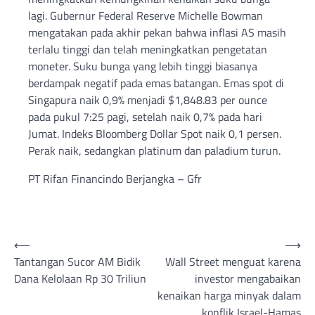
lagi. Gubernur Federal Reserve Michelle Bowman
mengatakan pada akhir pekan bahwa inflasi AS masih
terlalu tinggi dan telah meningkatkan pengetatan
moneter. Suku bunga yang lebih tinggi biasanya
berdampak negatif pada emas batangan. Emas spot di
Singapura naik 0,9% menjadi $1,848.83 per ounce
pada pukul 7:25 pagi, setelah naik 0,7% pada hari
Jumat. Indeks Bloomberg Dollar Spot naik 0,1 persen.
Perak naik, sedangkan platinum dan paladium turun.
PT Rifan Financindo Berjangka – Gfr
Post
⟵
⟶
Tantangan Sucor AM Bidik
Wall Street menguat karena
navigation
Dana Kelolaan Rp 30 Triliun
investor mengabaikan
kenaikan harga minyak dalam
konflik Israel-Hamas